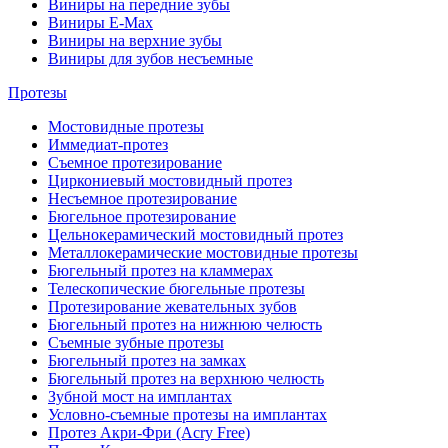
Виниры на передние зубы
Виниры E-Max
Виниры на верхние зубы
Виниры для зубов несъемные
Протезы
Мостовидные протезы
Иммедиат-протез
Съемное протезирование
Циркониевый мостовидный протез
Несъемное протезирование
Бюгельное протезирование
Цельнокерамический мостовидный протез
Металлокерамические мостовидные протезы
Бюгельный протез на кламмерах
Телескопические бюгельные протезы
Протезирование жевательных зубов
Бюгельный протез на нижнюю челюсть
Съемные зубные протезы
Бюгельный протез на замках
Бюгельный протез на верхнюю челюсть
Зубной мост на имплантах
Условно-съемные протезы на имплантах
Протез Акри-Фри (Acry Free)