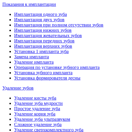
Показания к имплантации
Имплантация одного зуба
Имплантация двух зубов
Имплантация при полном отсутствии зубов
Имплантация нижних зубов
Имплантация жевательных зубов
Имплантация передних зубов
Имплантация верхних зубов
Установка 1 импланта зуба
Замена импланта
Удаление импланта
Операция по установке зубного импланта
Установка зубного импланта
Установка формирователя десны
Удаление зубов
Удаление кисты зуба
Удаление зуба мудрости
Простое удаление зуба
Удаление корня зуба
Удаление зуба ультразвуком
Сложное удаление зуба
Удаление сверхкомплектного зуба