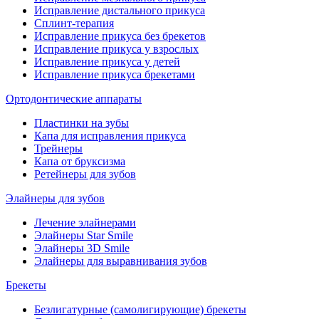
Исправление дистального прикуса
Сплинт-терапия
Исправление прикуса без брекетов
Исправление прикуса у взрослых
Исправление прикуса у детей
Исправление прикуса брекетами
Ортодонтические аппараты
Пластинки на зубы
Капа для исправления прикуса
Трейнеры
Капа от бруксизма
Ретейнеры для зубов
Элайнеры для зубов
Лечение элайнерами
Элайнеры Star Smile
Элайнеры 3D Smile
Элайнеры для выравнивания зубов
Брекеты
Безлигатурные (самолигирующие) брекеты