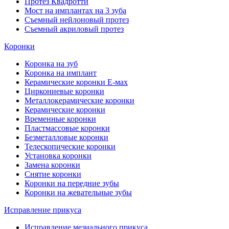
Протез Квадротти
Мост на имплантах на 3 зуба
Съемный нейлоновый протез
Съемный акриловый протез
Коронки
Коронка на зуб
Коронка на имплант
Керамические коронки Е-мах
Циркониевые коронки
Металлокерамические коронки
Керамические коронки
Временные коронки
Пластмассовые коронки
Безметалловые коронки
Телескопические коронки
Установка коронки
Замена коронки
Снятие коронки
Коронки на передние зубы
Коронки на жевательные зубы
Исправление прикуса
Исправление мезиального прикуса