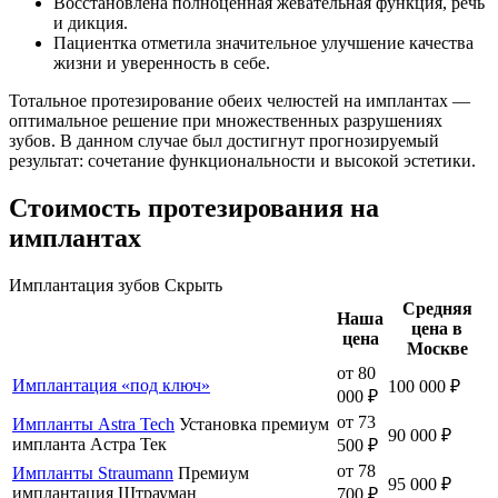
Восстановлена полноценная жевательная функция, речь
и дикция.
Пациентка отметила значительное улучшение качества
жизни и уверенность в себе.
Тотальное протезирование обеих челюстей на имплантах —
оптимальное решение при множественных разрушениях
зубов. В данном случае был достигнут прогнозируемый
результат: сочетание функциональности и высокой эстетики.
Стоимость протезирования на
имплантах
Имплантация зубов
Скрыть
Средняя
Наша
цена в
цена
Москве
от 80
Имплантация «под ключ»
100 000 ₽
000 ₽
от 73
Импланты Astra Tech
Установка премиум
90 000 ₽
импланта Астра Тек
500 ₽
от 78
Импланты Straumann
Премиум
95 000 ₽
имплантация Штрауман
700 ₽