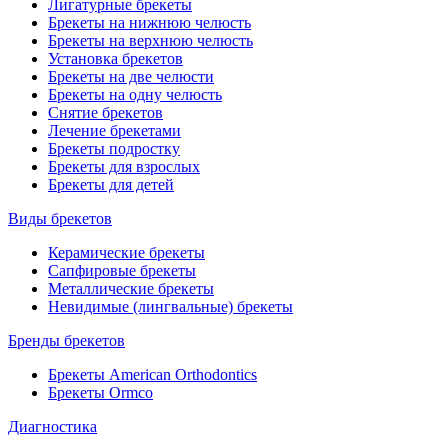
Лигатурные брекеты
Брекеты на нижнюю челюсть
Брекеты на верхнюю челюсть
Установка брекетов
Брекеты на две челюсти
Брекеты на одну челюсть
Снятие брекетов
Лечение брекетами
Брекеты подростку
Брекеты для взрослых
Брекеты для детей
Виды брекетов
Керамические брекеты
Сапфировые брекеты
Металлические брекеты
Невидимые (лингвальные) брекеты
Бренды брекетов
Брекеты American Orthodontics
Брекеты Ormco
Диагностика