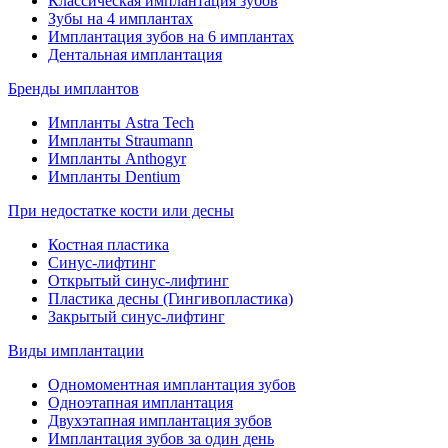
Классическая имплантация зубов
Зубы на 4 имплантах
Имплантация зубов на 6 имплантах
Дентальная имплантация
Бренды имплантов
Импланты Astra Tech
Импланты Straumann
Импланты Anthogyr
Импланты Dentium
При недостатке кости или десны
Костная пластика
Синус-лифтинг
Открытый синус-лифтинг
Пластика десны (Гингивопластика)
Закрытый синус-лифтинг
Виды имплантации
Одномоментная имплантация зубов
Одноэтапная имплантация
Двухэтапная имплантация зубов
Имплантация зубов за один день