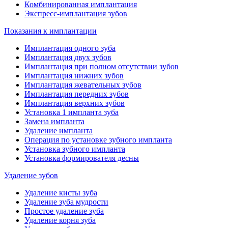
Комбинированная имплантация
Экспресс-имплантация зубов
Показания к имплантации
Имплантация одного зуба
Имплантация двух зубов
Имплантация при полном отсутствии зубов
Имплантация нижних зубов
Имплантация жевательных зубов
Имплантация передних зубов
Имплантация верхних зубов
Установка 1 импланта зуба
Замена импланта
Удаление импланта
Операция по установке зубного импланта
Установка зубного импланта
Установка формирователя десны
Удаление зубов
Удаление кисты зуба
Удаление зуба мудрости
Простое удаление зуба
Удаление корня зуба