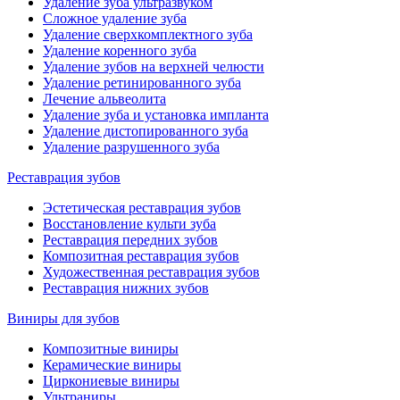
Удаление зуба ультразвуком
Сложное удаление зуба
Удаление сверхкомплектного зуба
Удаление коренного зуба
Удаление зубов на верхней челюсти
Удаление ретинированного зуба
Лечение альвеолита
Удаление зуба и установка импланта
Удаление дистопированного зуба
Удаление разрушенного зуба
Реставрация зубов
Эстетическая реставрация зубов
Восстановление культи зуба
Реставрация передних зубов
Композитная реставрация зубов
Художественная реставрация зубов
Реставрация нижних зубов
Виниры для зубов
Композитные виниры
Керамические виниры
Циркониевые виниры
Ультраниры