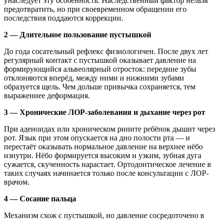
унаследует эту особенность. Наследственный фактор нельзя
предотвратить, но при своевременном обращении его
последствия поддаются коррекции.
2 — Длительное пользование пустышкой
До года сосательный рефлекс физиологичен. После двух лет
регулярный контакт с пустышкой оказывает давление на
формирующийся альвеолярный отросток: передние зубы
отклоняются вперёд, между ними и нижними зубами
образуется щель. Чем дольше привычка сохраняется, тем
выраженнее деформация.
3 — Хронические ЛОР-заболевания и дыхание через рот
При аденоидах или хроническом рините ребёнок дышит через
рот. Язык при этом опускается на дно полости рта — и
перестаёт оказывать нормальное давление на верхнее нёбо
изнутри. Нёбо формируется высоким и узким, зубная дуга
сужается, скученность нарастает. Ортодонтическое лечение в
таких случаях начинается только после консультации с ЛОР-
врачом.
4 — Сосание пальца
Механизм схож с пустышкой, но давление сосредоточено в