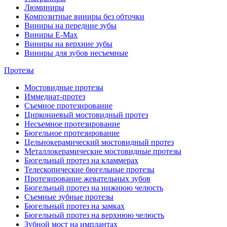
Люминиры
Композитные виниры без обточки
Виниры на передние зубы
Виниры E-Max
Виниры на верхние зубы
Виниры для зубов несъемные
Протезы
Мостовидные протезы
Иммедиат-протез
Съемное протезирование
Циркониевый мостовидный протез
Несъемное протезирование
Бюгельное протезирование
Цельнокерамический мостовидный протез
Металлокерамические мостовидные протезы
Бюгельный протез на кламмерах
Телескопические бюгельные протезы
Протезирование жевательных зубов
Бюгельный протез на нижнюю челюсть
Съемные зубные протезы
Бюгельный протез на замках
Бюгельный протез на верхнюю челюсть
Зубной мост на имплантах