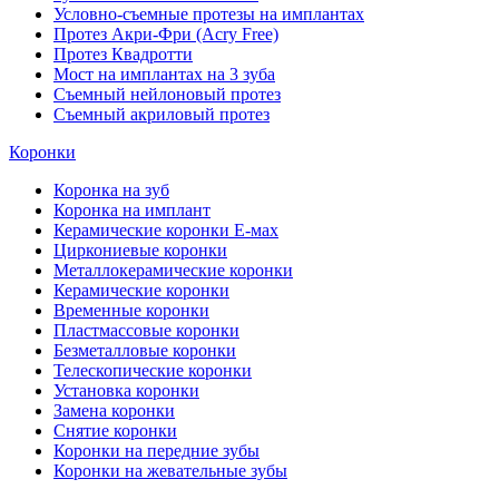
Условно-съемные протезы на имплантах
Протез Акри-Фри (Acry Free)
Протез Квадротти
Мост на имплантах на 3 зуба
Съемный нейлоновый протез
Съемный акриловый протез
Коронки
Коронка на зуб
Коронка на имплант
Керамические коронки Е-мах
Циркониевые коронки
Металлокерамические коронки
Керамические коронки
Временные коронки
Пластмассовые коронки
Безметалловые коронки
Телескопические коронки
Установка коронки
Замена коронки
Снятие коронки
Коронки на передние зубы
Коронки на жевательные зубы