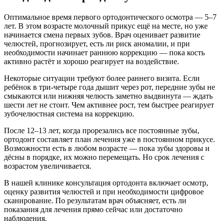
Оптимальное время первого ортодонтического осмотра — 5–7
лет. В этом возрасте молочный прикус ещё на месте, но уже
начинается смена первых зубов. Врач оценивает развитие
челюстей, прогнозирует, есть ли риск аномалии, и при
необходимости начинает раннюю коррекцию — пока кость
активно растёт и хорошо реагирует на воздействие.
Некоторые ситуации требуют более раннего визита. Если
ребёнок в три-четыре года дышит через рот, передние зубы не
смыкаются или нижняя челюсть заметно выдвинута — ждать
шести лет не стоит. Чем активнее рост, тем быстрее реагирует
зубочелюстная система на коррекцию.
После 12–13 лет, когда прорезались все постоянные зубы,
ортодонт составляет план лечения уже в постоянном прикусе.
Возможности есть в любом возрасте — пока зубы здоровы и
дёсны в порядке, их можно перемещать. Но срок лечения с
возрастом увеличивается.
В нашей клинике консультация ортодонта включает осмотр,
оценку развития челюстей и при необходимости цифровое
сканирование. По результатам врач объясняет, есть ли
показания для лечения прямо сейчас или достаточно
наблюдения.