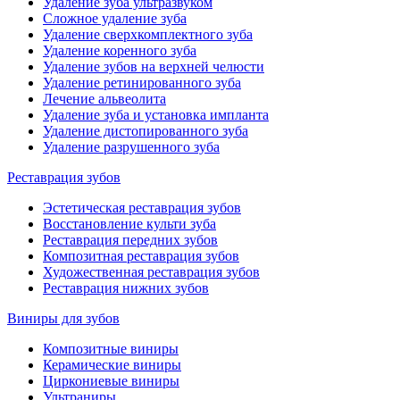
Удаление зуба ультразвуком
Сложное удаление зуба
Удаление сверхкомплектного зуба
Удаление коренного зуба
Удаление зубов на верхней челюсти
Удаление ретинированного зуба
Лечение альвеолита
Удаление зуба и установка импланта
Удаление дистопированного зуба
Удаление разрушенного зуба
Реставрация зубов
Эстетическая реставрация зубов
Восстановление культи зуба
Реставрация передних зубов
Композитная реставрация зубов
Художественная реставрация зубов
Реставрация нижних зубов
Виниры для зубов
Композитные виниры
Керамические виниры
Циркониевые виниры
Ультраниры