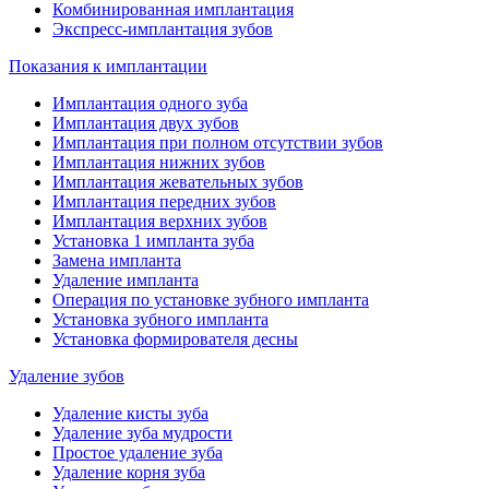
Комбинированная имплантация
Экспресс-имплантация зубов
Показания к имплантации
Имплантация одного зуба
Имплантация двух зубов
Имплантация при полном отсутствии зубов
Имплантация нижних зубов
Имплантация жевательных зубов
Имплантация передних зубов
Имплантация верхних зубов
Установка 1 импланта зуба
Замена импланта
Удаление импланта
Операция по установке зубного импланта
Установка зубного импланта
Установка формирователя десны
Удаление зубов
Удаление кисты зуба
Удаление зуба мудрости
Простое удаление зуба
Удаление корня зуба