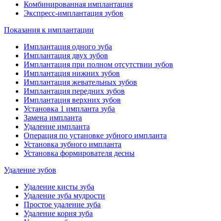
Комбинированная имплантация
Экспресс-имплантация зубов
Показания к имплантации
Имплантация одного зуба
Имплантация двух зубов
Имплантация при полном отсутствии зубов
Имплантация нижних зубов
Имплантация жевательных зубов
Имплантация передних зубов
Имплантация верхних зубов
Установка 1 импланта зуба
Замена импланта
Удаление импланта
Операция по установке зубного импланта
Установка зубного импланта
Установка формирователя десны
Удаление зубов
Удаление кисты зуба
Удаление зуба мудрости
Простое удаление зуба
Удаление корня зуба