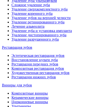
Удаление зуба ультразвуком
Сложное удаление зуба
Удаление сверхкомплектного зуба
Удаление коренного зуба
Удаление зубов на верхней челюсти
Удаление ретинированного зуба
Лечение альвеолита
Удаление зуба и установка импланта
Удаление дистопированного зуба
Удаление разрушенного зуба
Реставрация зубов
Эстетическая реставрация зубов
Восстановление культи зуба
Реставрация передних зубов
Композитная реставрация зубов
Художественная реставрация зубов
Реставрация нижних зубов
Виниры для зубов
Композитные виниры
Керамические виниры
Циркониевые виниры
Ультраниры