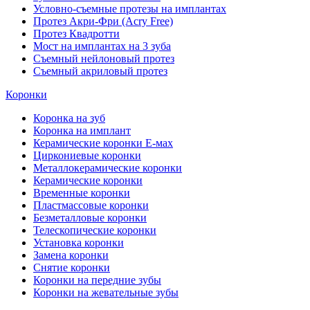
Условно-съемные протезы на имплантах
Протез Акри-Фри (Acry Free)
Протез Квадротти
Мост на имплантах на 3 зуба
Съемный нейлоновый протез
Съемный акриловый протез
Коронки
Коронка на зуб
Коронка на имплант
Керамические коронки Е-мах
Циркониевые коронки
Металлокерамические коронки
Керамические коронки
Временные коронки
Пластмассовые коронки
Безметалловые коронки
Телескопические коронки
Установка коронки
Замена коронки
Снятие коронки
Коронки на передние зубы
Коронки на жевательные зубы