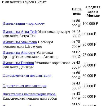
Имплантация зубов
Скрыть
Средняя
Наша
цена в
цена
Москве
от 80
Имплантация «под ключ»
100 000 ₽
000 ₽
от 73
Импланты Astra Tech
Установка премиум
90 000 ₽
импланта Астра Тек
500 ₽
от 78
Импланты Straumann
Премиум
95 000 ₽
имплантация Штрауман
700 ₽
от 62
Импланты Anthogyr
Установка
75 000 ₽
французских имплантов Антожир
000 ₽
от 43
Импланты Dentium
Установка корейского
60 000 ₽
импланта Дентиум
300 ₽
от 60
Одномоментная имплантация
80 000 ₽
000 ₽
от 43
Одноэтапная имплантация
60 000 ₽
300 ₽
от 43
Двухэтапная имплантация зубов
55 000 ₽
Классическая имплантация зубов
300 ₽
от 65