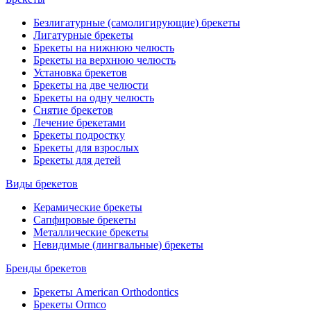
Безлигатурные (самолигирующие) брекеты
Лигатурные брекеты
Брекеты на нижнюю челюсть
Брекеты на верхнюю челюсть
Установка брекетов
Брекеты на две челюсти
Брекеты на одну челюсть
Снятие брекетов
Лечение брекетами
Брекеты подростку
Брекеты для взрослых
Брекеты для детей
Виды брекетов
Керамические брекеты
Сапфировые брекеты
Металлические брекеты
Невидимые (лингвальные) брекеты
Бренды брекетов
Брекеты American Orthodontics
Брекеты Ormco