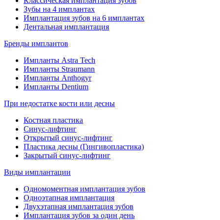
Классическая имплантация зубов
Зубы на 4 имплантах
Имплантация зубов на 6 имплантах
Дентальная имплантация
Бренды имплантов
Импланты Astra Tech
Импланты Straumann
Импланты Anthogyr
Импланты Dentium
При недостатке кости или десны
Костная пластика
Синус-лифтинг
Открытый синус-лифтинг
Пластика десны (Гингивопластика)
Закрытый синус-лифтинг
Виды имплантации
Одномоментная имплантация зубов
Одноэтапная имплантация
Двухэтапная имплантация зубов
Имплантация зубов за один день