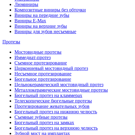
Люминиры
Композитные виниры без обточки
Виниры на передние зубы
Виниры E-Max
Виниры на верхние зубы
Виниры для зубов несъемные
Протезы
Мостовидные протезы
Иммедиат-протез
Съемное протезирование
Циркониевый мостовидный протез
Несъемное протезирование
Бюгельное протезирование
Цельнокерамический мостовидный протез
Металлокерамические мостовидные протезы
Бюгельный протез на кламмерах
Телескопические бюгельные протезы
Протезирование жевательных зубов
Бюгельный протез на нижнюю челюсть
Съемные зубные протезы
Бюгельный протез на замках
Бюгельный протез на верхнюю челюсть
Зубной мост на имплантах