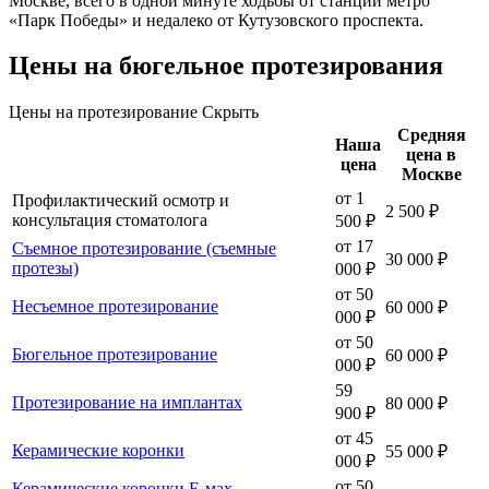
Москве, всего в одной минуте ходьбы от станции метро
«Парк Победы» и недалеко от Кутузовского проспекта.
Цены на бюгельное протезирования
Цены на протезирование
Скрыть
Средняя
Наша
цена в
цена
Москве
от 1
Профилактический осмотр и
2 500 ₽
консультация стоматолога
500 ₽
от 17
Съемное протезирование (съемные
30 000 ₽
протезы)
000 ₽
от 50
Несъемное протезирование
60 000 ₽
000 ₽
от 50
Бюгельное протезирование
60 000 ₽
000 ₽
59
Протезирование на имплантах
80 000 ₽
900 ₽
от 45
Керамические коронки
55 000 ₽
000 ₽
от 50
Керамические коронки Е-мах