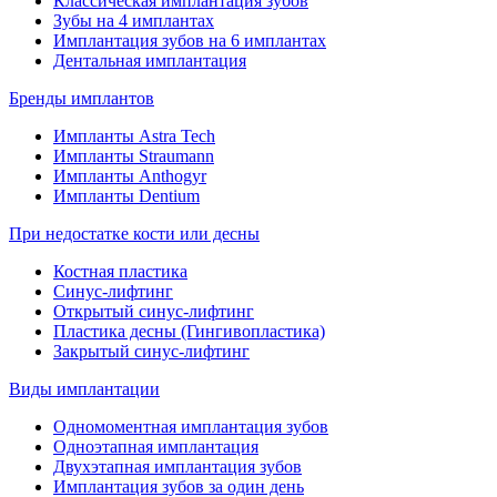
Классическая имплантация зубов
Зубы на 4 имплантах
Имплантация зубов на 6 имплантах
Дентальная имплантация
Бренды имплантов
Импланты Astra Tech
Импланты Straumann
Импланты Anthogyr
Импланты Dentium
При недостатке кости или десны
Костная пластика
Синус-лифтинг
Открытый синус-лифтинг
Пластика десны (Гингивопластика)
Закрытый синус-лифтинг
Виды имплантации
Одномоментная имплантация зубов
Одноэтапная имплантация
Двухэтапная имплантация зубов
Имплантация зубов за один день