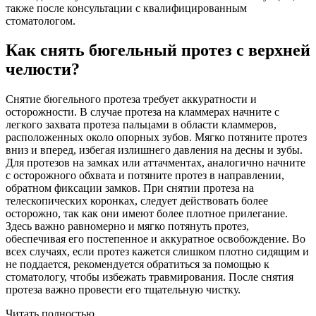
также после консультации с квалифицированным
стоматологом.
Как снять бюгельный протез с верхней
челюсти?
Снятие бюгельного протеза требует аккуратности и
осторожности. В случае протеза на кламмерах начните с
легкого захвата протеза пальцами в области кламмеров,
расположенных около опорных зубов. Мягко потяните протез
вниз и вперед, избегая излишнего давления на десны и зубы.
Для протезов на замках или аттачментах, аналогично начните
с осторожного обхвата и потяните протез в направлении,
обратном фиксации замков. При снятии протеза на
телескопических коронках, следует действовать более
осторожно, так как они имеют более плотное прилегание.
Здесь важно равномерно и мягко потянуть протез,
обеспечивая его постепенное и аккуратное освобождение. Во
всех случаях, если протез кажется слишком плотно сидящим и
не поддается, рекомендуется обратиться за помощью к
стоматологу, чтобы избежать травмирования. После снятия
протеза важно провести его тщательную чистку.
Читать полностью…