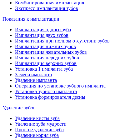
Комбинированная имплантация
Экспресс-имплантация зубов
Показания к имплантации
Имплантация одного зуба
Имплантация двух зубов
Имплантация при полном отсутствии зубов
Имплантация нижних зубов
Имплантация жевательных зубов
Имплантация передних зубов
Имплантация верхних зубов
Установка 1 импланта зуба
Замена импланта
Удаление импланта
Операция по установке зубного импланта
Установка зубного импланта
Установка формирователя десны
Удаление зубов
Удаление кисты зуба
Удаление зуба мудрости
Простое удаление зуба
Удаление корня зуба