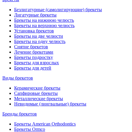
Безлигатурные (самолигирующие) брекеты
Лигатурные брекеты
Брекеты на нижнюю челюсть
Брекеты на верхнюю челюсть
Установка брекетов
Брекеты на две челюсти
Брекеты на одну челюсть
Снятие брекетов
Лечение брекетами
Брекеты подростку
Брекеты для взрослых
Брекеты для детей
Виды брекетов
Керамические брекеты
Сапфировые брекеты
Металлические брекеты
Невидимые (лингвальные) брекеты
Бренды брекетов
Брекеты American Orthodontics
Брекеты Ormco