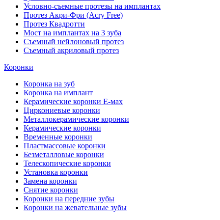
Условно-съемные протезы на имплантах
Протез Акри-Фри (Acry Free)
Протез Квадротти
Мост на имплантах на 3 зуба
Съемный нейлоновый протез
Съемный акриловый протез
Коронки
Коронка на зуб
Коронка на имплант
Керамические коронки Е-мах
Циркониевые коронки
Металлокерамические коронки
Керамические коронки
Временные коронки
Пластмассовые коронки
Безметалловые коронки
Телескопические коронки
Установка коронки
Замена коронки
Снятие коронки
Коронки на передние зубы
Коронки на жевательные зубы