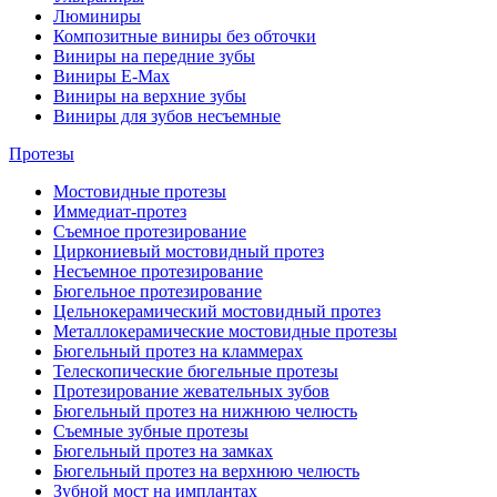
Люминиры
Композитные виниры без обточки
Виниры на передние зубы
Виниры E-Max
Виниры на верхние зубы
Виниры для зубов несъемные
Протезы
Мостовидные протезы
Иммедиат-протез
Съемное протезирование
Циркониевый мостовидный протез
Несъемное протезирование
Бюгельное протезирование
Цельнокерамический мостовидный протез
Металлокерамические мостовидные протезы
Бюгельный протез на кламмерах
Телескопические бюгельные протезы
Протезирование жевательных зубов
Бюгельный протез на нижнюю челюсть
Съемные зубные протезы
Бюгельный протез на замках
Бюгельный протез на верхнюю челюсть
Зубной мост на имплантах