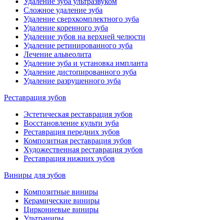
Удаление зуба ультразвуком
Сложное удаление зуба
Удаление сверхкомплектного зуба
Удаление коренного зуба
Удаление зубов на верхней челюсти
Удаление ретинированного зуба
Лечение альвеолита
Удаление зуба и установка импланта
Удаление дистопированного зуба
Удаление разрушенного зуба
Реставрация зубов
Эстетическая реставрация зубов
Восстановление культи зуба
Реставрация передних зубов
Композитная реставрация зубов
Художественная реставрация зубов
Реставрация нижних зубов
Виниры для зубов
Композитные виниры
Керамические виниры
Циркониевые виниры
Ультраниры