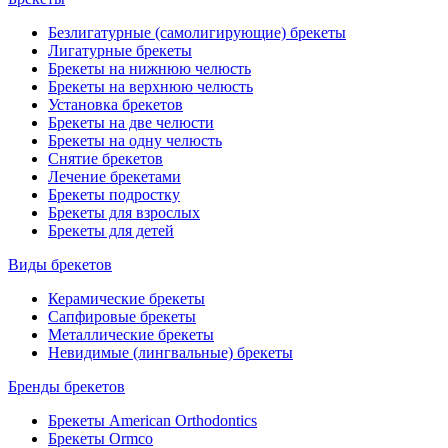
Безлигатурные (самолигирующие) брекеты
Лигатурные брекеты
Брекеты на нижнюю челюсть
Брекеты на верхнюю челюсть
Установка брекетов
Брекеты на две челюсти
Брекеты на одну челюсть
Снятие брекетов
Лечение брекетами
Брекеты подростку
Брекеты для взрослых
Брекеты для детей
Виды брекетов
Керамические брекеты
Сапфировые брекеты
Металлические брекеты
Невидимые (лингвальные) брекеты
Бренды брекетов
Брекеты American Orthodontics
Брекеты Ormco