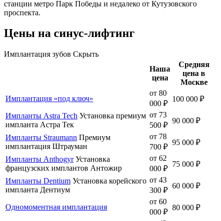
станции метро Парк Победы и недалеко от Кутузовского
проспекта.
Цены на синус-лифтинг
Имплантация зубов
Скрыть
Средняя
Наша
цена в
цена
Москве
от 80
Имплантация «под ключ»
100 000 ₽
000 ₽
от 73
Импланты Astra Tech
Установка премиум
90 000 ₽
импланта Астра Тек
500 ₽
от 78
Импланты Straumann
Премиум
95 000 ₽
имплантация Штрауман
700 ₽
от 62
Импланты Anthogyr
Установка
75 000 ₽
французских имплантов Антожир
000 ₽
от 43
Импланты Dentium
Установка корейского
60 000 ₽
импланта Дентиум
300 ₽
от 60
Одномоментная имплантация
80 000 ₽
000 ₽