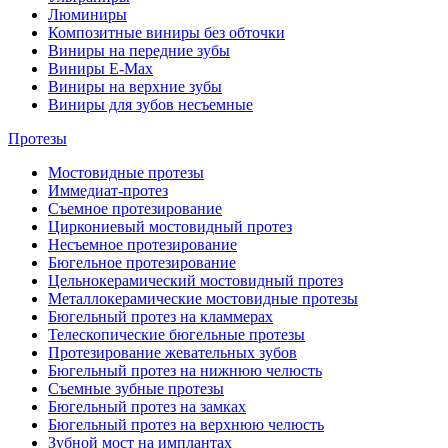
Люминиры
Композитные виниры без обточки
Виниры на передние зубы
Виниры E-Max
Виниры на верхние зубы
Виниры для зубов несъемные
Протезы
Мостовидные протезы
Иммедиат-протез
Съемное протезирование
Циркониевый мостовидный протез
Несъемное протезирование
Бюгельное протезирование
Цельнокерамический мостовидный протез
Металлокерамические мостовидные протезы
Бюгельный протез на кламмерах
Телескопические бюгельные протезы
Протезирование жевательных зубов
Бюгельный протез на нижнюю челюсть
Съемные зубные протезы
Бюгельный протез на замках
Бюгельный протез на верхнюю челюсть
Зубной мост на имплантах