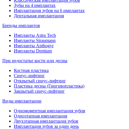
Классическая имплантация зубов
Зубы на 4 имплантах
Имплантация зубов на 6 имплантах
Дентальная имплантация
Бренды имплантов
Импланты Astra Tech
Импланты Straumann
Импланты Anthogyr
Импланты Dentium
При недостатке кости или десны
Костная пластика
Синус-лифтинг
Открытый синус-лифтинг
Пластика десны (Гингивопластика)
Закрытый синус-лифтинг
Виды имплантации
Одномоментная имплантация зубов
Одноэтапная имплантация
Двухэтапная имплантация зубов
Имплантация зубов за один день