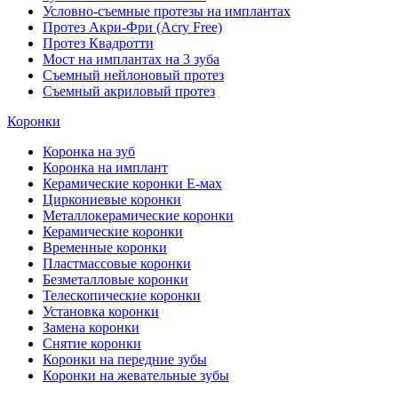
Условно-съемные протезы на имплантах
Протез Акри-Фри (Acry Free)
Протез Квадротти
Мост на имплантах на 3 зуба
Съемный нейлоновый протез
Съемный акриловый протез
Коронки
Коронка на зуб
Коронка на имплант
Керамические коронки Е-мах
Циркониевые коронки
Металлокерамические коронки
Керамические коронки
Временные коронки
Пластмассовые коронки
Безметалловые коронки
Телескопические коронки
Установка коронки
Замена коронки
Снятие коронки
Коронки на передние зубы
Коронки на жевательные зубы