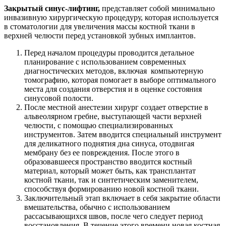
Закрытый синус-лифтинг,
представляет собой минимально
инвазивную хирургическую процедуру, которая используется
в стоматологии для увеличения массы костной ткани в
верхней челюсти перед установкой зубных имплантов.
Перед началом процедуры проводится детальное
планирование с использованием современных
диагностических методов, включая компьютерную
томографию, которая помогает в выборе оптимального
места для создания отверстия и в оценке состояния
синусовой полости.
После местной анестезии хирург создает отверстие в
альвеолярном гребне, выступающей части верхней
челюсти, с помощью специализированных
инструментов. Затем вводится специальный инструмент
для деликатного поднятия дна синуса, отодвигая
мембрану без ее повреждения. После этого в
образовавшееся пространство вводится костный
материал, который может быть, как трансплантат
костной ткани, так и синтетическим заменителем,
способствуя формированию новой костной ткани.
Заключительный этап включает в себя закрытие области
вмешательства, обычно с использованием
рассасывающихся швов, после чего следует период
восстановления. В течение этого времени новая костная