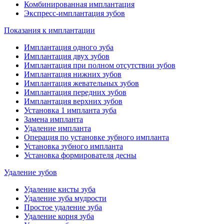
Комбинированная имплантация
Экспресс-имплантация зубов
Показания к имплантации
Имплантация одного зуба
Имплантация двух зубов
Имплантация при полном отсутствии зубов
Имплантация нижних зубов
Имплантация жевательных зубов
Имплантация передних зубов
Имплантация верхних зубов
Установка 1 импланта зуба
Замена импланта
Удаление импланта
Операция по установке зубного импланта
Установка зубного импланта
Установка формирователя десны
Удаление зубов
Удаление кисты зуба
Удаление зуба мудрости
Простое удаление зуба
Удаление корня зуба