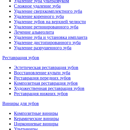
Удаление зуба ультразвуком
Сложное удаление зуба
Удаление сверхкомплектного зуба
Удаление коренного зуба
Удаление зубов на верхней челюсти
Удаление ретинированного зуба
Лечение альвеолита
Удаление зуба и установка импланта
Удаление дистопированного зуба
Удаление разрушенного зуба
Реставрация зубов
Эстетическая реставрация зубов
Восстановление культи зуба
Реставрация передних зубов
Композитная реставрация зубов
Художественная реставрация зубов
Реставрация нижних зубов
Виниры для зубов
Композитные виниры
Керамические виниры
Циркониевые виниры
Ультраниры