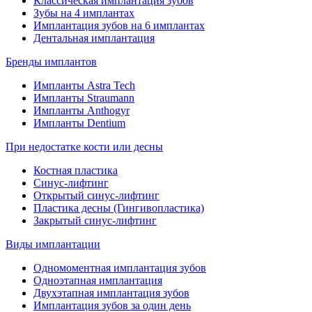
Классическая имплантация зубов
Зубы на 4 имплантах
Имплантация зубов на 6 имплантах
Дентальная имплантация
Бренды имплантов
Импланты Astra Tech
Импланты Straumann
Импланты Anthogyr
Импланты Dentium
При недостатке кости или десны
Костная пластика
Синус-лифтинг
Открытый синус-лифтинг
Пластика десны (Гингивопластика)
Закрытый синус-лифтинг
Виды имплантации
Одномоментная имплантация зубов
Одноэтапная имплантация
Двухэтапная имплантация зубов
Имплантация зубов за один день