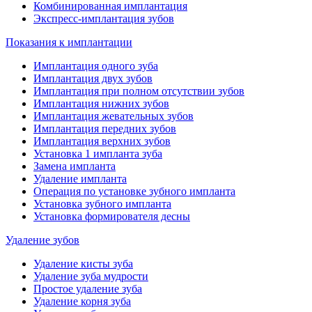
Комбинированная имплантация
Экспресс-имплантация зубов
Показания к имплантации
Имплантация одного зуба
Имплантация двух зубов
Имплантация при полном отсутствии зубов
Имплантация нижних зубов
Имплантация жевательных зубов
Имплантация передних зубов
Имплантация верхних зубов
Установка 1 импланта зуба
Замена импланта
Удаление импланта
Операция по установке зубного импланта
Установка зубного импланта
Установка формирователя десны
Удаление зубов
Удаление кисты зуба
Удаление зуба мудрости
Простое удаление зуба
Удаление корня зуба