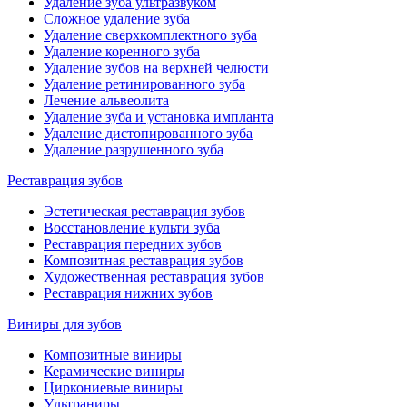
Удаление зуба ультразвуком
Сложное удаление зуба
Удаление сверхкомплектного зуба
Удаление коренного зуба
Удаление зубов на верхней челюсти
Удаление ретинированного зуба
Лечение альвеолита
Удаление зуба и установка импланта
Удаление дистопированного зуба
Удаление разрушенного зуба
Реставрация зубов
Эстетическая реставрация зубов
Восстановление культи зуба
Реставрация передних зубов
Композитная реставрация зубов
Художественная реставрация зубов
Реставрация нижних зубов
Виниры для зубов
Композитные виниры
Керамические виниры
Циркониевые виниры
Ультраниры