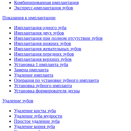
Комбинированная имплантация
Экспресс-имплантация зубов
Показания к имплантации
Имплантация одного зуба
Имплантация двух зубов
Имплантация при полном отсутствии зубов
Имплантация нижних зубов
Имплантация жевательных зубов
Имплантация передних зубов
Имплантация верхних зубов
Установка 1 импланта зуба
Замена импланта
Удаление импланта
Операция по установке зубного импланта
Установка зубного импланта
Установка формирователя десны
Удаление зубов
Удаление кисты зуба
Удаление зуба мудрости
Простое удаление зуба
Удаление корня зуба