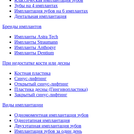
Классическая имплантация зубов
Зубы на 4 имплантах
Имплантация зубов на 6 имплантах
Дентальная имплантация
Бренды имплантов
Импланты Astra Tech
Импланты Straumann
Импланты Anthogyr
Импланты Dentium
При недостатке кости или десны
Костная пластика
Синус-лифтинг
Открытый синус-лифтинг
Пластика десны (Гингивопластика)
Закрытый синус-лифтинг
Виды имплантации
Одномоментная имплантация зубов
Одноэтапная имплантация
Двухэтапная имплантация зубов
Имплантация зубов за один день