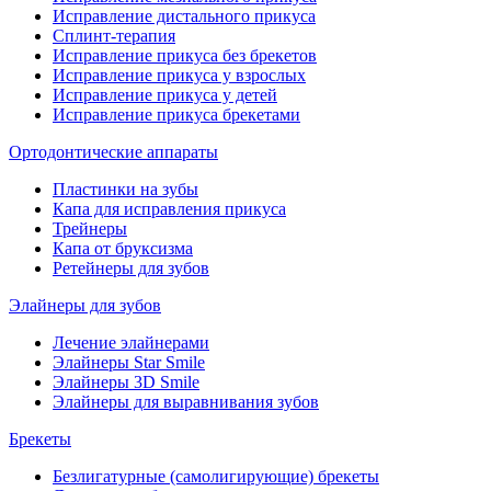
Исправление дистального прикуса
Сплинт-терапия
Исправление прикуса без брекетов
Исправление прикуса у взрослых
Исправление прикуса у детей
Исправление прикуса брекетами
Ортодонтические аппараты
Пластинки на зубы
Капа для исправления прикуса
Трейнеры
Капа от бруксизма
Ретейнеры для зубов
Элайнеры для зубов
Лечение элайнерами
Элайнеры Star Smile
Элайнеры 3D Smile
Элайнеры для выравнивания зубов
Брекеты
Безлигатурные (самолигирующие) брекеты