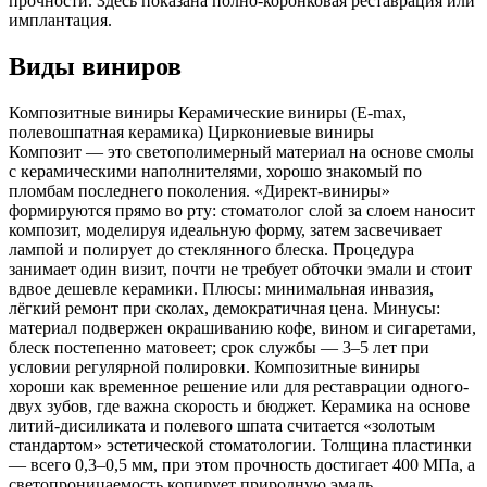
прочности. Здесь показана полно-коронковая реставрация или
имплантация.
Виды виниров
Композитные виниры
Керамические виниры (E-max,
полевошпатная керамика)
Циркониевые виниры
Композит — это светополимерный материал на основе смолы
с керамическими наполнителями, хорошо знакомый по
пломбам последнего поколения. «Директ-виниры»
формируются прямо во рту: стоматолог слой за слоем наносит
композит, моделируя идеальную форму, затем засвечивает
лампой и полирует до стеклянного блеска. Процедура
занимает один визит, почти не требует обточки эмали и стоит
вдвое дешевле керамики. Плюсы: минимальная инвазия,
лёгкий ремонт при сколах, демократичная цена. Минусы:
материал подвержен окрашиванию кофе, вином и сигаретами,
блеск постепенно матовеет; срок службы — 3–5 лет при
условии регулярной полировки. Композитные виниры
хороши как временное решение или для реставрации одного-
двух зубов, где важна скорость и бюджет.
Керамика на основе
литий-дисиликата и полевого шпата считается «золотым
стандартом» эстетической стоматологии. Толщина пластинки
— всего 0,3–0,5 мм, при этом прочность достигает 400 МПа, а
светопроницаемость копирует природную эмаль.