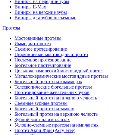
Виниры на передние зубы
Виниры E-Max
Виниры на верхние зубы
Виниры для зубов несъемные
Протезы
Мостовидные протезы
Иммедиат-протез
Съемное протезирование
Циркониевый мостовидный протез
Несъемное протезирование
Бюгельное протезирование
Цельнокерамический мостовидный протез
Металлокерамические мостовидные протезы
Бюгельный протез на кламмерах
Телескопические бюгельные протезы
Протезирование жевательных зубов
Бюгельный протез на нижнюю челюсть
Съемные зубные протезы
Бюгельный протез на замках
Бюгельный протез на верхнюю челюсть
Зубной мост на имплантах
Условно-съемные протезы на имплантах
Протез Акри-Фри (Acry Free)