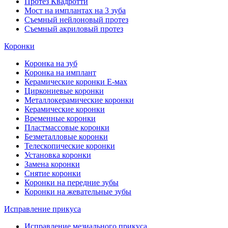
Протез Квадротти
Мост на имплантах на 3 зуба
Съемный нейлоновый протез
Съемный акриловый протез
Коронки
Коронка на зуб
Коронка на имплант
Керамические коронки Е-мах
Циркониевые коронки
Металлокерамические коронки
Керамические коронки
Временные коронки
Пластмассовые коронки
Безметалловые коронки
Телескопические коронки
Установка коронки
Замена коронки
Снятие коронки
Коронки на передние зубы
Коронки на жевательные зубы
Исправление прикуса
Исправление мезиального прикуса