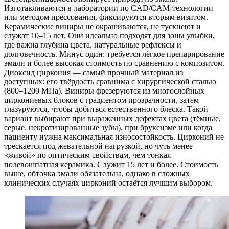
Изготавливаются в лаборатории по CAD/CAM-технологии
или методом прессования, фиксируются вторым визитом.
Керамические виниры не окрашиваются, не тускнеют и
служат 10–15 лет. Они идеально подходят для зоны улыбки,
где важна глубина цвета, натуральные рефлексы и
долговечность. Минус один: требуется лёгкое препарирование
эмали и более высокая стоимость по сравнению с композитом.
Диоксид циркония — самый прочный материал из
доступных: его твёрдость сравнима с хирургической сталью
(800–1200 МПа). Виниры фрезеруются из многослойных
циркониевых блоков с градиентом прозрачности, затем
глазуруются, чтобы добиться естественного блеска. Такой
вариант выбирают при выраженных дефектах цвета (тёмные,
серые, некротизированные зубы), при бруксизме или когда
пациенту нужна максимальная износостойкость. Цирконий не
трескается под жевательной нагрузкой, но чуть менее
«живой» по оптическим свойствам, чем тонкая
полевошпатная керамика. Служит 15 лет и более. Стоимость
выше, обточка эмали обязательна, однако в сложных
клинических случаях цирконий остаётся лучшим выбором.