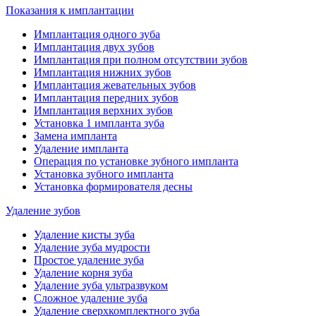
Показания к имплантации
Имплантация одного зуба
Имплантация двух зубов
Имплантация при полном отсутствии зубов
Имплантация нижних зубов
Имплантация жевательных зубов
Имплантация передних зубов
Имплантация верхних зубов
Установка 1 импланта зуба
Замена импланта
Удаление импланта
Операция по установке зубного импланта
Установка зубного импланта
Установка формирователя десны
Удаление зубов
Удаление кисты зуба
Удаление зуба мудрости
Простое удаление зуба
Удаление корня зуба
Удаление зуба ультразвуком
Сложное удаление зуба
Удаление сверхкомплектного зуба