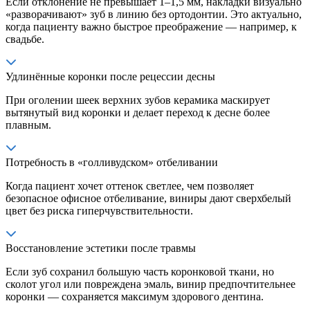
Если отклонение не превышает 1–1,5 мм, накладки визуально
«разворачивают» зуб в линию без ортодонтии. Это актуально,
когда пациенту важно быстрое преображение — например, к
свадьбе.
Удлинённые коронки после рецессии десны
При оголении шеек верхних зубов керамика маскирует
вытянутый вид коронки и делает переход к десне более
плавным.
Потребность в «голливудском» отбеливании
Когда пациент хочет оттенок светлее, чем позволяет
безопасное офисное отбеливание, виниры дают сверхбелый
цвет без риска гиперчувствительности.
Восстановление эстетики после травмы
Если зуб сохранил большую часть коронковой ткани, но
сколот угол или повреждена эмаль, винир предпочтительнее
коронки — сохраняется максимум здорового дентина.