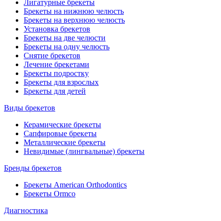
Лигатурные брекеты
Брекеты на нижнюю челюсть
Брекеты на верхнюю челюсть
Установка брекетов
Брекеты на две челюсти
Брекеты на одну челюсть
Снятие брекетов
Лечение брекетами
Брекеты подростку
Брекеты для взрослых
Брекеты для детей
Виды брекетов
Керамические брекеты
Сапфировые брекеты
Металлические брекеты
Невидимые (лингвальные) брекеты
Бренды брекетов
Брекеты American Orthodontics
Брекеты Ormco
Диагностика