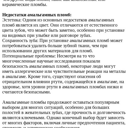
керамические пломбы.
Недостатки амальгамных пломб:
Эстетика: Одним из основных недостатков амальгамных
пломб является их цвет. Они отличаются от естественного
цвета зубов, что может быть заметно, особенно при установке
на видимых при улыбке или разговоре зубах.
Сохранность зуба: При установке амальгамных пломб может
потребоваться удалить больше зубной ткани, чем при
использовании других материалов для пломб.
Потенциальные проблемы: Несмотря на то что
многочисленные научные исследования показали
безопасность амальгамных пломб, некоторые люди могут
иметь аллергические или чувствительные реакции на металлы
в амальгаме. Кроме того, существуют опасения об
отрицательном влиянии ртути, содержащейся в амальгаме, на
здоровье, хотя уровни ртути в амальгамных пломбах низки и
считаются безопасными.
Амальгамные пломбы продолжают оставаться популярным
выбором для многих ситуаций, особенно для больших
полостей в жевательных зубах, где прочность и долговечность
являются ключевыми. Однако конечный выбор будет зависеть
от многих факторов, включая личные предпочтения пациента,
стоимость и эстетические соображения.