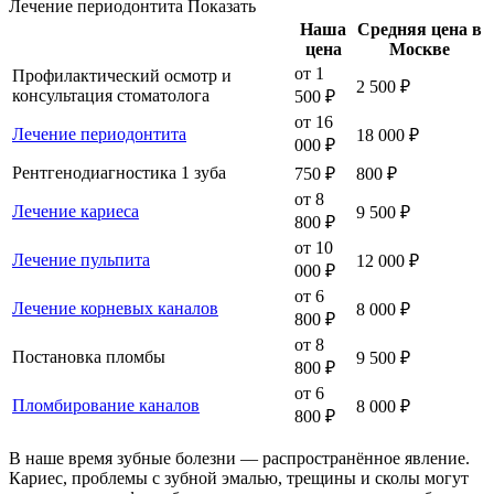
Лечение периодонтита
Показать
Наша
Средняя цена в
цена
Москве
от 1
Профилактический осмотр и
2 500 ₽
консультация стоматолога
500 ₽
от 16
Лечение периодонтита
18 000 ₽
000 ₽
Рентгенодиагностика 1 зуба
750 ₽
800 ₽
от 8
Лечение кариеса
9 500 ₽
800 ₽
от 10
Лечение пульпита
12 000 ₽
000 ₽
от 6
Лечение корневых каналов
8 000 ₽
800 ₽
от 8
Постановка пломбы
9 500 ₽
800 ₽
от 6
Пломбирование каналов
8 000 ₽
800 ₽
В наше время зубные болезни — распространённое явление.
Кариес, проблемы с зубной эмалью, трещины и сколы могут