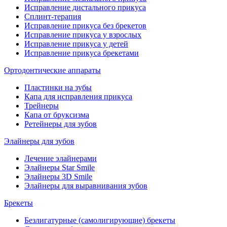
Исправление дистального прикуса
Сплинт-терапия
Исправление прикуса без брекетов
Исправление прикуса у взрослых
Исправление прикуса у детей
Исправление прикуса брекетами
Ортодонтические аппараты
Пластинки на зубы
Капа для исправления прикуса
Трейнеры
Капа от бруксизма
Ретейнеры для зубов
Элайнеры для зубов
Лечение элайнерами
Элайнеры Star Smile
Элайнеры 3D Smile
Элайнеры для выравнивания зубов
Брекеты
Безлигатурные (самолигирующие) брекеты