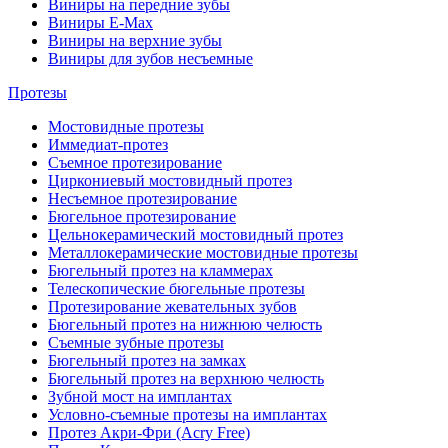
Виниры на передние зубы
Виниры E-Max
Виниры на верхние зубы
Виниры для зубов несъемные
Протезы
Мостовидные протезы
Иммедиат-протез
Съемное протезирование
Циркониевый мостовидный протез
Несъемное протезирование
Бюгельное протезирование
Цельнокерамический мостовидный протез
Металлокерамические мостовидные протезы
Бюгельный протез на кламмерах
Телескопические бюгельные протезы
Протезирование жевательных зубов
Бюгельный протез на нижнюю челюсть
Съемные зубные протезы
Бюгельный протез на замках
Бюгельный протез на верхнюю челюсть
Зубной мост на имплантах
Условно-съемные протезы на имплантах
Протез Акри-Фри (Acry Free)