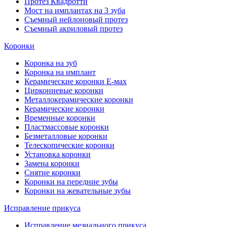
Протез Квадротти
Мост на имплантах на 3 зуба
Съемный нейлоновый протез
Съемный акриловый протез
Коронки
Коронка на зуб
Коронка на имплант
Керамические коронки Е-мах
Циркониевые коронки
Металлокерамические коронки
Керамические коронки
Временные коронки
Пластмассовые коронки
Безметалловые коронки
Телескопические коронки
Установка коронки
Замена коронки
Снятие коронки
Коронки на передние зубы
Коронки на жевательные зубы
Исправление прикуса
Исправление мезиального прикуса