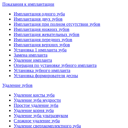
Показания к имплантации
Имплантация одного зуба
Имплантация двух зубов
Имплантация при полном отсутствии зубов
Имплантация нижних зубов
Имплантация жевательных зубов
Имплантация передних зубов
Имплантация верхних зубов
Установка 1 импланта зуба
Замена импланта
Удаление импланта
Операция по установке зубного импланта
Установка зубного импланта
Установка формирователя десны
Удаление зубов
Удаление кисты зуба
Удаление зуба мудрости
Простое удаление зуба
Удаление корня зуба
Удаление зуба ультразвуком
Сложное удаление зуба
Удаление сверхкомплектного зуба