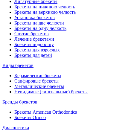
Лигатурные брекеты
Брекеты на нижнюю челюсть
Брекеты на верхнюю челюсть
Установка брекетов
Брекеты на две челюсти
Брекеты на одну челюсть
Снятие брекетов
Лечение брекетами
Брекеты подростку
Брекеты для взрослых
Брекеты для детей
Виды брекетов
Керамические брекеты
Сапфировые брекеты
Металлические брекеты
Невидимые (лингвальные) брекеты
Бренды брекетов
Брекеты American Orthodontics
Брекеты Ormco
Диагностика