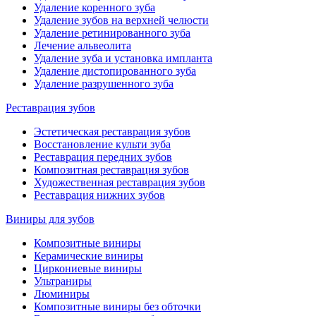
Удаление коренного зуба
Удаление зубов на верхней челюсти
Удаление ретинированного зуба
Лечение альвеолита
Удаление зуба и установка импланта
Удаление дистопированного зуба
Удаление разрушенного зуба
Реставрация зубов
Эстетическая реставрация зубов
Восстановление культи зуба
Реставрация передних зубов
Композитная реставрация зубов
Художественная реставрация зубов
Реставрация нижних зубов
Виниры для зубов
Композитные виниры
Керамические виниры
Циркониевые виниры
Ультраниры
Люминиры
Композитные виниры без обточки