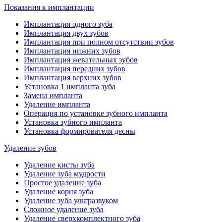
Показания к имплантации
Имплантация одного зуба
Имплантация двух зубов
Имплантация при полном отсутствии зубов
Имплантация нижних зубов
Имплантация жевательных зубов
Имплантация передних зубов
Имплантация верхних зубов
Установка 1 импланта зуба
Замена импланта
Удаление импланта
Операция по установке зубного импланта
Установка зубного импланта
Установка формирователя десны
Удаление зубов
Удаление кисты зуба
Удаление зуба мудрости
Простое удаление зуба
Удаление корня зуба
Удаление зуба ультразвуком
Сложное удаление зуба
Удаление сверхкомплектного зуба