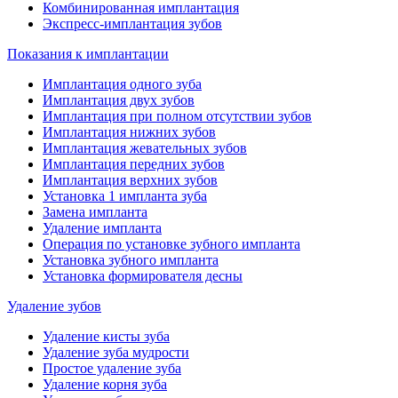
Комбинированная имплантация
Экспресс-имплантация зубов
Показания к имплантации
Имплантация одного зуба
Имплантация двух зубов
Имплантация при полном отсутствии зубов
Имплантация нижних зубов
Имплантация жевательных зубов
Имплантация передних зубов
Имплантация верхних зубов
Установка 1 импланта зуба
Замена импланта
Удаление импланта
Операция по установке зубного импланта
Установка зубного импланта
Установка формирователя десны
Удаление зубов
Удаление кисты зуба
Удаление зуба мудрости
Простое удаление зуба
Удаление корня зуба