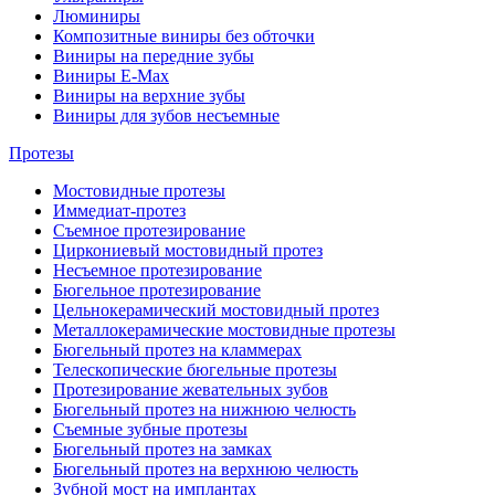
Люминиры
Композитные виниры без обточки
Виниры на передние зубы
Виниры E-Max
Виниры на верхние зубы
Виниры для зубов несъемные
Протезы
Мостовидные протезы
Иммедиат-протез
Съемное протезирование
Циркониевый мостовидный протез
Несъемное протезирование
Бюгельное протезирование
Цельнокерамический мостовидный протез
Металлокерамические мостовидные протезы
Бюгельный протез на кламмерах
Телескопические бюгельные протезы
Протезирование жевательных зубов
Бюгельный протез на нижнюю челюсть
Съемные зубные протезы
Бюгельный протез на замках
Бюгельный протез на верхнюю челюсть
Зубной мост на имплантах