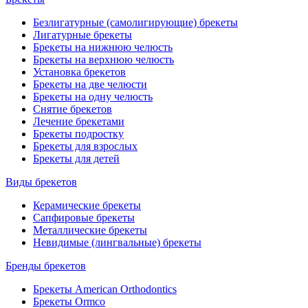
Безлигатурные (самолигирующие) брекеты
Лигатурные брекеты
Брекеты на нижнюю челюсть
Брекеты на верхнюю челюсть
Установка брекетов
Брекеты на две челюсти
Брекеты на одну челюсть
Снятие брекетов
Лечение брекетами
Брекеты подростку
Брекеты для взрослых
Брекеты для детей
Виды брекетов
Керамические брекеты
Сапфировые брекеты
Металлические брекеты
Невидимые (лингвальные) брекеты
Бренды брекетов
Брекеты American Orthodontics
Брекеты Ormco