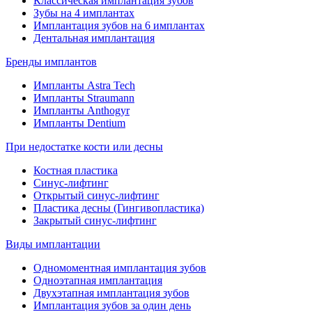
Классическая имплантация зубов
Зубы на 4 имплантах
Имплантация зубов на 6 имплантах
Дентальная имплантация
Бренды имплантов
Импланты Astra Tech
Импланты Straumann
Импланты Anthogyr
Импланты Dentium
При недостатке кости или десны
Костная пластика
Синус-лифтинг
Открытый синус-лифтинг
Пластика десны (Гингивопластика)
Закрытый синус-лифтинг
Виды имплантации
Одномоментная имплантация зубов
Одноэтапная имплантация
Двухэтапная имплантация зубов
Имплантация зубов за один день