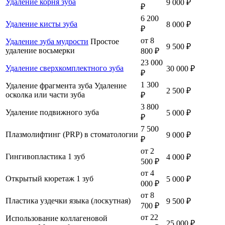
Удаление корня зуба
9 000 ₽
₽
6 200
Удаление кисты зуба
8 000 ₽
₽
от 8
Удаление зуба мудрости
Простое
9 500 ₽
удаление восьмерки
800 ₽
23 000
Удаление сверхкомплектного зуба
30 000 ₽
₽
1 300
Удаление фрагмента зуба
Удаление
2 500 ₽
осколка или части зуба
₽
3 800
Удаление подвижного зуба
5 000 ₽
₽
7 500
Плазмолифтинг (PRP) в стоматологии
9 000 ₽
₽
от 2
Гингивопластика 1 зуб
4 000 ₽
500 ₽
от 4
Открытый кюретаж 1 зуб
5 000 ₽
000 ₽
от 8
Пластика уздечки языка (лоскутная)
9 500 ₽
700 ₽
от 22
Использование коллагеновой
25 000 ₽