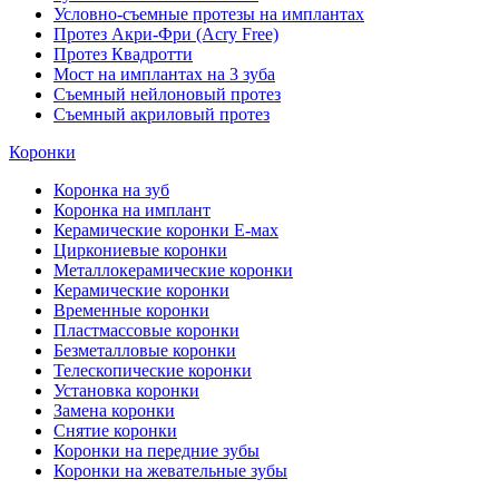
Условно-съемные протезы на имплантах
Протез Акри-Фри (Acry Free)
Протез Квадротти
Мост на имплантах на 3 зуба
Съемный нейлоновый протез
Съемный акриловый протез
Коронки
Коронка на зуб
Коронка на имплант
Керамические коронки Е-мах
Циркониевые коронки
Металлокерамические коронки
Керамические коронки
Временные коронки
Пластмассовые коронки
Безметалловые коронки
Телескопические коронки
Установка коронки
Замена коронки
Снятие коронки
Коронки на передние зубы
Коронки на жевательные зубы