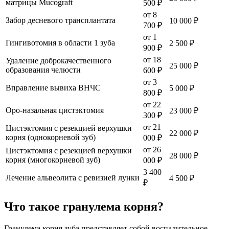
матрицы Mucogrаft
500 ₽
от 8
Забор десневого трансплантата
10 000 ₽
700 ₽
от 1
Гингивотомия в области 1 зуба
2 500 ₽
900 ₽
от 18
Удаление доброкачественного
25 000 ₽
образования челюсти
600 ₽
от 3
Вправление вывиха ВНЧС
5 000 ₽
800 ₽
от 22
Оро-назальная цистэктомия
23 000 ₽
300 ₽
от 21
Цистэктомия с резекцией верхушки
22 000 ₽
корня (однокорневой зуб)
000 ₽
от 26
Цистэктомия с резекцией верхушки
28 000 ₽
корня (многокорневой зуб)
000 ₽
3 400
Лечение альвеолита с ревизией лунки
4 500 ₽
₽
Что такое гранулема корня?
Гранулема корня зуба представляет собой воспалительное