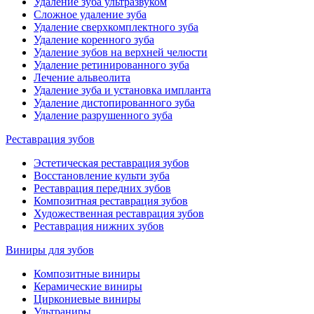
Удаление зуба ультразвуком
Сложное удаление зуба
Удаление сверхкомплектного зуба
Удаление коренного зуба
Удаление зубов на верхней челюсти
Удаление ретинированного зуба
Лечение альвеолита
Удаление зуба и установка импланта
Удаление дистопированного зуба
Удаление разрушенного зуба
Реставрация зубов
Эстетическая реставрация зубов
Восстановление культи зуба
Реставрация передних зубов
Композитная реставрация зубов
Художественная реставрация зубов
Реставрация нижних зубов
Виниры для зубов
Композитные виниры
Керамические виниры
Циркониевые виниры
Ультраниры