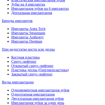
Классическая имплантация зубов
Зубы на 4 имплантах
Имплантация зубов на 6 имплантах
Дентальная имплантация
Бренды имплантов
Импланты Astra Tech
Импланты Straumann
Импланты Anthogyr
Импланты Dentium
При недостатке кости или десны
Костная пластика
Синус-лифтинг
Открытый синус-лифтинг
Пластика десны (Гингивопластика)
Закрытый синус-лифтинг
Виды имплантации
Одномоментная имплантация зубов
Одноэтапная имплантация
Двухэтапная имплантация зубов
Имплантация зубов за один день