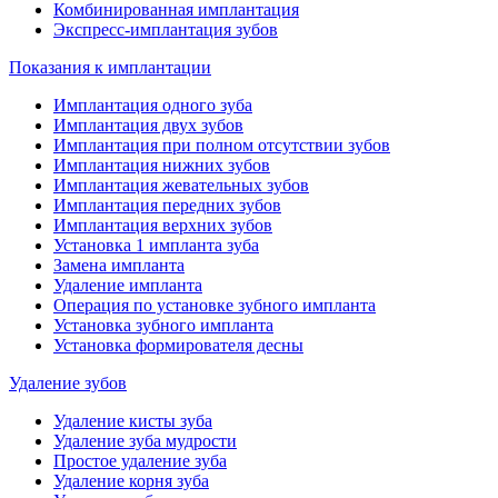
Комбинированная имплантация
Экспресс-имплантация зубов
Показания к имплантации
Имплантация одного зуба
Имплантация двух зубов
Имплантация при полном отсутствии зубов
Имплантация нижних зубов
Имплантация жевательных зубов
Имплантация передних зубов
Имплантация верхних зубов
Установка 1 импланта зуба
Замена импланта
Удаление импланта
Операция по установке зубного импланта
Установка зубного импланта
Установка формирователя десны
Удаление зубов
Удаление кисты зуба
Удаление зуба мудрости
Простое удаление зуба
Удаление корня зуба