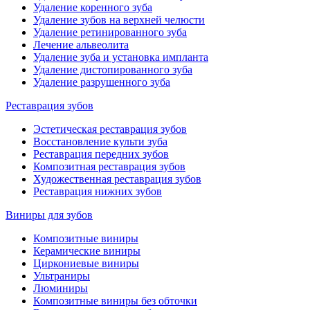
Удаление коренного зуба
Удаление зубов на верхней челюсти
Удаление ретинированного зуба
Лечение альвеолита
Удаление зуба и установка импланта
Удаление дистопированного зуба
Удаление разрушенного зуба
Реставрация зубов
Эстетическая реставрация зубов
Восстановление культи зуба
Реставрация передних зубов
Композитная реставрация зубов
Художественная реставрация зубов
Реставрация нижних зубов
Виниры для зубов
Композитные виниры
Керамические виниры
Циркониевые виниры
Ультраниры
Люминиры
Композитные виниры без обточки