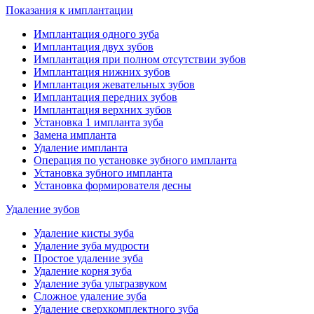
Показания к имплантации
Имплантация одного зуба
Имплантация двух зубов
Имплантация при полном отсутствии зубов
Имплантация нижних зубов
Имплантация жевательных зубов
Имплантация передних зубов
Имплантация верхних зубов
Установка 1 импланта зуба
Замена импланта
Удаление импланта
Операция по установке зубного импланта
Установка зубного импланта
Установка формирователя десны
Удаление зубов
Удаление кисты зуба
Удаление зуба мудрости
Простое удаление зуба
Удаление корня зуба
Удаление зуба ультразвуком
Сложное удаление зуба
Удаление сверхкомплектного зуба