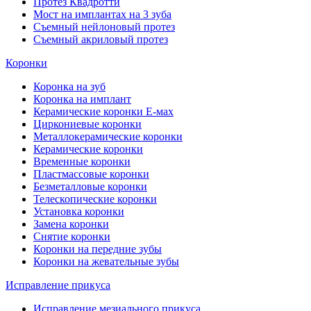
Протез Квадротти
Мост на имплантах на 3 зуба
Съемный нейлоновый протез
Съемный акриловый протез
Коронки
Коронка на зуб
Коронка на имплант
Керамические коронки Е-мах
Циркониевые коронки
Металлокерамические коронки
Керамические коронки
Временные коронки
Пластмассовые коронки
Безметалловые коронки
Телескопические коронки
Установка коронки
Замена коронки
Снятие коронки
Коронки на передние зубы
Коронки на жевательные зубы
Исправление прикуса
Исправление мезиального прикуса