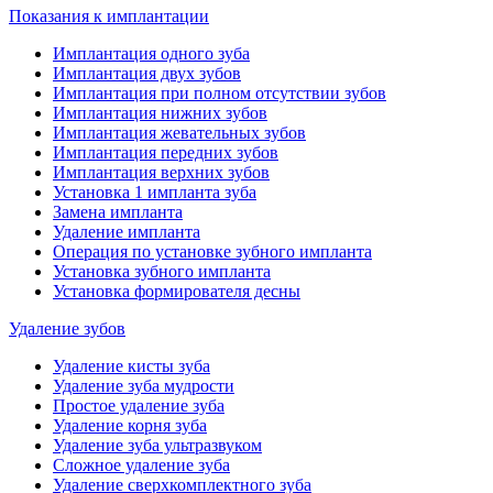
Показания к имплантации
Имплантация одного зуба
Имплантация двух зубов
Имплантация при полном отсутствии зубов
Имплантация нижних зубов
Имплантация жевательных зубов
Имплантация передних зубов
Имплантация верхних зубов
Установка 1 импланта зуба
Замена импланта
Удаление импланта
Операция по установке зубного импланта
Установка зубного импланта
Установка формирователя десны
Удаление зубов
Удаление кисты зуба
Удаление зуба мудрости
Простое удаление зуба
Удаление корня зуба
Удаление зуба ультразвуком
Сложное удаление зуба
Удаление сверхкомплектного зуба