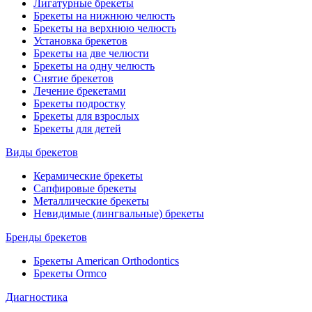
Лигатурные брекеты
Брекеты на нижнюю челюсть
Брекеты на верхнюю челюсть
Установка брекетов
Брекеты на две челюсти
Брекеты на одну челюсть
Снятие брекетов
Лечение брекетами
Брекеты подростку
Брекеты для взрослых
Брекеты для детей
Виды брекетов
Керамические брекеты
Сапфировые брекеты
Металлические брекеты
Невидимые (лингвальные) брекеты
Бренды брекетов
Брекеты American Orthodontics
Брекеты Ormco
Диагностика