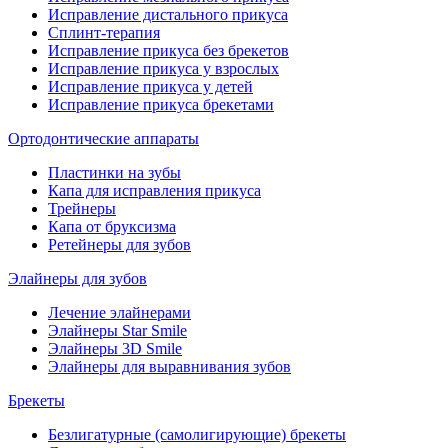
Исправление дистального прикуса
Сплинт-терапия
Исправление прикуса без брекетов
Исправление прикуса у взрослых
Исправление прикуса у детей
Исправление прикуса брекетами
Ортодонтические аппараты
Пластинки на зубы
Капа для исправления прикуса
Трейнеры
Капа от бруксизма
Ретейнеры для зубов
Элайнеры для зубов
Лечение элайнерами
Элайнеры Star Smile
Элайнеры 3D Smile
Элайнеры для выравнивания зубов
Брекеты
Безлигатурные (самолигирующие) брекеты