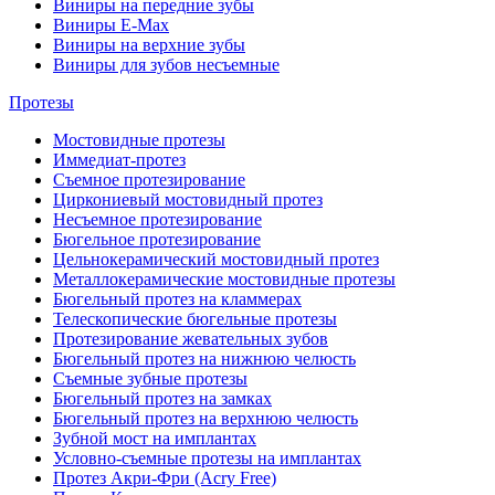
Виниры на передние зубы
Виниры E-Max
Виниры на верхние зубы
Виниры для зубов несъемные
Протезы
Мостовидные протезы
Иммедиат-протез
Съемное протезирование
Циркониевый мостовидный протез
Несъемное протезирование
Бюгельное протезирование
Цельнокерамический мостовидный протез
Металлокерамические мостовидные протезы
Бюгельный протез на кламмерах
Телескопические бюгельные протезы
Протезирование жевательных зубов
Бюгельный протез на нижнюю челюсть
Съемные зубные протезы
Бюгельный протез на замках
Бюгельный протез на верхнюю челюсть
Зубной мост на имплантах
Условно-съемные протезы на имплантах
Протез Акри-Фри (Acry Free)