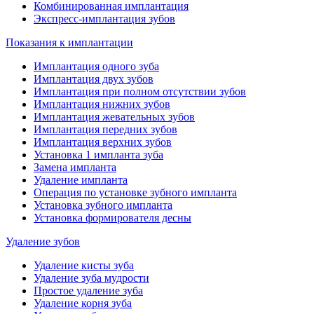
Комбинированная имплантация
Экспресс-имплантация зубов
Показания к имплантации
Имплантация одного зуба
Имплантация двух зубов
Имплантация при полном отсутствии зубов
Имплантация нижних зубов
Имплантация жевательных зубов
Имплантация передних зубов
Имплантация верхних зубов
Установка 1 импланта зуба
Замена импланта
Удаление импланта
Операция по установке зубного импланта
Установка зубного импланта
Установка формирователя десны
Удаление зубов
Удаление кисты зуба
Удаление зуба мудрости
Простое удаление зуба
Удаление корня зуба