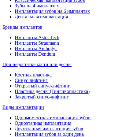
Классическая имплантация зубов
Зубы на 4 имплантах
Имплантация зубов на 6 имплантах
Дентальная имплантация
Бренды имплантов
Импланты Astra Tech
Импланты Straumann
Импланты Anthogyr
Импланты Dentium
При недостатке кости или десны
Костная пластика
Синус-лифтинг
Открытый синус-лифтинг
Пластика десны (Гингивопластика)
Закрытый синус-лифтинг
Виды имплантации
Одномоментная имплантация зубов
Одноэтапная имплантация
Двухэтапная имплантация зубов
Имплантация зубов за один день