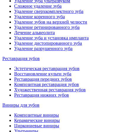
Удаление зуба ультразвуком
Сложное удаление зуба
Удаление сверхкомплектного зуба
Удаление коренного зуба
Удаление зубов на верхней челюсти
Удаление ретинированного зуба
Лечение альвеолита
Удаление зуба и установка импланта
Удаление дистопированного зуба
Удаление разрушенного зуба
Реставрация зубов
Эстетическая реставрация зубов
Восстановление культи зуба
Реставрация передних зубов
Композитная реставрация зубов
Художественная реставрация зубов
Реставрация нижних зубов
Виниры для зубов
Композитные виниры
Керамические виниры
Циркониевые виниры
Ультраниры