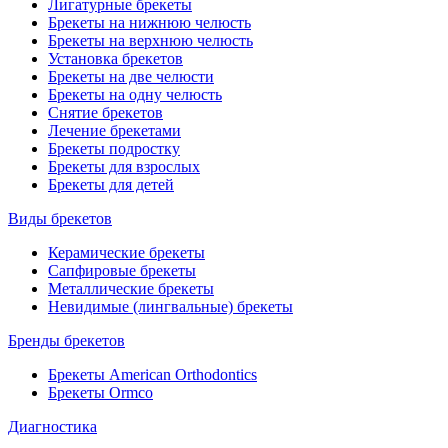
Лигатурные брекеты
Брекеты на нижнюю челюсть
Брекеты на верхнюю челюсть
Установка брекетов
Брекеты на две челюсти
Брекеты на одну челюсть
Снятие брекетов
Лечение брекетами
Брекеты подростку
Брекеты для взрослых
Брекеты для детей
Виды брекетов
Керамические брекеты
Сапфировые брекеты
Металлические брекеты
Невидимые (лингвальные) брекеты
Бренды брекетов
Брекеты American Orthodontics
Брекеты Ormco
Диагностика