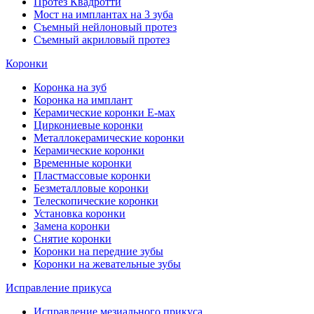
Протез Квадротти
Мост на имплантах на 3 зуба
Съемный нейлоновый протез
Съемный акриловый протез
Коронки
Коронка на зуб
Коронка на имплант
Керамические коронки Е-мах
Циркониевые коронки
Металлокерамические коронки
Керамические коронки
Временные коронки
Пластмассовые коронки
Безметалловые коронки
Телескопические коронки
Установка коронки
Замена коронки
Снятие коронки
Коронки на передние зубы
Коронки на жевательные зубы
Исправление прикуса
Исправление мезиального прикуса