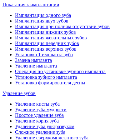
Показания к имплантации
Имплантация одного зуба
Имплантация двух зубов
Имплантация при полном отсутствии зубов
Имплантация нижних зубов
Имплантация жевательных зубов
Имплантация передних зубов
Имплантация верхних зубов
Установка 1 импланта зуба
Замена импланта
Удаление импланта
Операция по установке зубного импланта
Установка зубного импланта
Установка формирователя десны
Удаление зубов
Удаление кисты зуба
Удаление зуба мудрости
Простое удаление зуба
Удаление корня зуба
Удаление зуба ультразвуком
Сложное удаление зуба
Удаление сверхкомплектного зуба