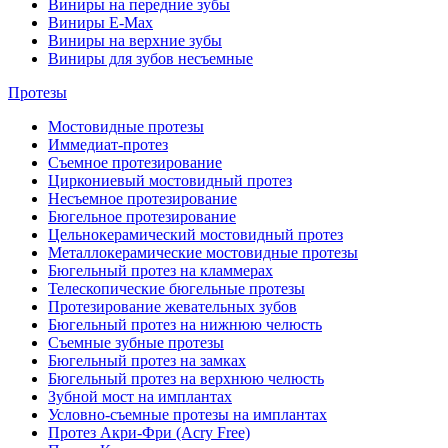
Виниры на передние зубы
Виниры E-Max
Виниры на верхние зубы
Виниры для зубов несъемные
Протезы
Мостовидные протезы
Иммедиат-протез
Съемное протезирование
Циркониевый мостовидный протез
Несъемное протезирование
Бюгельное протезирование
Цельнокерамический мостовидный протез
Металлокерамические мостовидные протезы
Бюгельный протез на кламмерах
Телескопические бюгельные протезы
Протезирование жевательных зубов
Бюгельный протез на нижнюю челюсть
Съемные зубные протезы
Бюгельный протез на замках
Бюгельный протез на верхнюю челюсть
Зубной мост на имплантах
Условно-съемные протезы на имплантах
Протез Акри-Фри (Acry Free)