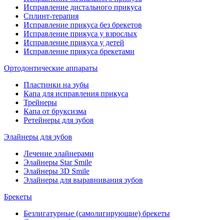
Исправление дистального прикуса
Сплинт-терапия
Исправление прикуса без брекетов
Исправление прикуса у взрослых
Исправление прикуса у детей
Исправление прикуса брекетами
Ортодонтические аппараты
Пластинки на зубы
Капа для исправления прикуса
Трейнеры
Капа от бруксизма
Ретейнеры для зубов
Элайнеры для зубов
Лечение элайнерами
Элайнеры Star Smile
Элайнеры 3D Smile
Элайнеры для выравнивания зубов
Брекеты
Безлигатурные (самолигирующие) брекеты