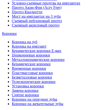
Условно-съемные протезы на имплантах
Протез Акри-Фри (Acry Free)
Протез Квадротти
Мост на имплантах на 3 зуба
Съемный нейлоновый протез
Съемный акриловый протез
Коронки
Коронка на зуб
Коронка на имплант
Керамические коронки Е-мах
Циркониевые коронки
Металлокерамические коронки
Керамические коронки
Временные коронки
Пластмассовые коронки
Безметалловые коронки
Телескопические коронки
Установка коронки
Замена коронки
Снятие коронки
Коронки на передние зубы
Коронки на жевательные зубы