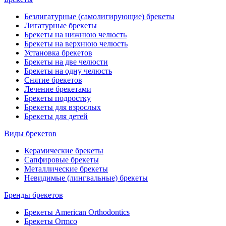
Безлигатурные (самолигирующие) брекеты
Лигатурные брекеты
Брекеты на нижнюю челюсть
Брекеты на верхнюю челюсть
Установка брекетов
Брекеты на две челюсти
Брекеты на одну челюсть
Снятие брекетов
Лечение брекетами
Брекеты подростку
Брекеты для взрослых
Брекеты для детей
Виды брекетов
Керамические брекеты
Сапфировые брекеты
Металлические брекеты
Невидимые (лингвальные) брекеты
Бренды брекетов
Брекеты American Orthodontics
Брекеты Ormco