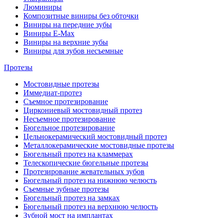
Люминиры
Композитные виниры без обточки
Виниры на передние зубы
Виниры E-Max
Виниры на верхние зубы
Виниры для зубов несъемные
Протезы
Мостовидные протезы
Иммедиат-протез
Съемное протезирование
Циркониевый мостовидный протез
Несъемное протезирование
Бюгельное протезирование
Цельнокерамический мостовидный протез
Металлокерамические мостовидные протезы
Бюгельный протез на кламмерах
Телескопические бюгельные протезы
Протезирование жевательных зубов
Бюгельный протез на нижнюю челюсть
Съемные зубные протезы
Бюгельный протез на замках
Бюгельный протез на верхнюю челюсть
Зубной мост на имплантах