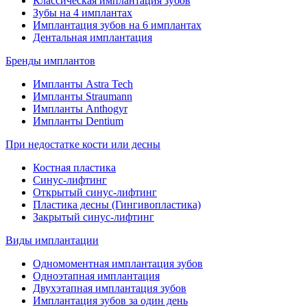
Классическая имплантация зубов
Зубы на 4 имплантах
Имплантация зубов на 6 имплантах
Дентальная имплантация
Бренды имплантов
Импланты Astra Tech
Импланты Straumann
Импланты Anthogyr
Импланты Dentium
При недостатке кости или десны
Костная пластика
Синус-лифтинг
Открытый синус-лифтинг
Пластика десны (Гингивопластика)
Закрытый синус-лифтинг
Виды имплантации
Одномоментная имплантация зубов
Одноэтапная имплантация
Двухэтапная имплантация зубов
Имплантация зубов за один день