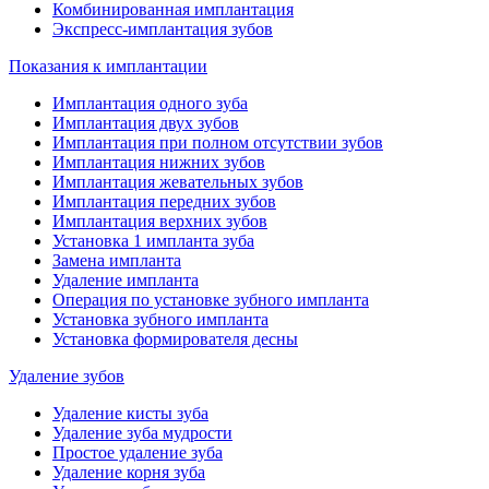
Комбинированная имплантация
Экспресс-имплантация зубов
Показания к имплантации
Имплантация одного зуба
Имплантация двух зубов
Имплантация при полном отсутствии зубов
Имплантация нижних зубов
Имплантация жевательных зубов
Имплантация передних зубов
Имплантация верхних зубов
Установка 1 импланта зуба
Замена импланта
Удаление импланта
Операция по установке зубного импланта
Установка зубного импланта
Установка формирователя десны
Удаление зубов
Удаление кисты зуба
Удаление зуба мудрости
Простое удаление зуба
Удаление корня зуба