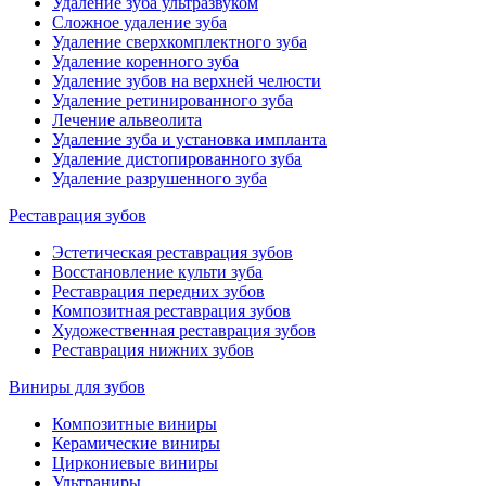
Удаление зуба ультразвуком
Сложное удаление зуба
Удаление сверхкомплектного зуба
Удаление коренного зуба
Удаление зубов на верхней челюсти
Удаление ретинированного зуба
Лечение альвеолита
Удаление зуба и установка импланта
Удаление дистопированного зуба
Удаление разрушенного зуба
Реставрация зубов
Эстетическая реставрация зубов
Восстановление культи зуба
Реставрация передних зубов
Композитная реставрация зубов
Художественная реставрация зубов
Реставрация нижних зубов
Виниры для зубов
Композитные виниры
Керамические виниры
Циркониевые виниры
Ультраниры