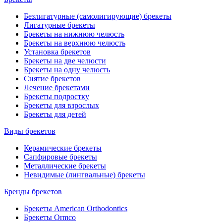
Безлигатурные (самолигирующие) брекеты
Лигатурные брекеты
Брекеты на нижнюю челюсть
Брекеты на верхнюю челюсть
Установка брекетов
Брекеты на две челюсти
Брекеты на одну челюсть
Снятие брекетов
Лечение брекетами
Брекеты подростку
Брекеты для взрослых
Брекеты для детей
Виды брекетов
Керамические брекеты
Сапфировые брекеты
Металлические брекеты
Невидимые (лингвальные) брекеты
Бренды брекетов
Брекеты American Orthodontics
Брекеты Ormco