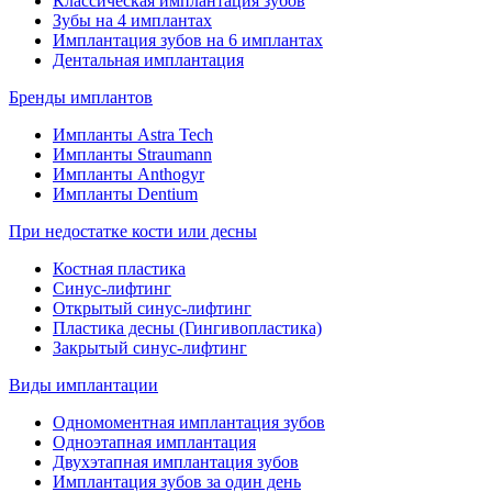
Классическая имплантация зубов
Зубы на 4 имплантах
Имплантация зубов на 6 имплантах
Дентальная имплантация
Бренды имплантов
Импланты Astra Tech
Импланты Straumann
Импланты Anthogyr
Импланты Dentium
При недостатке кости или десны
Костная пластика
Синус-лифтинг
Открытый синус-лифтинг
Пластика десны (Гингивопластика)
Закрытый синус-лифтинг
Виды имплантации
Одномоментная имплантация зубов
Одноэтапная имплантация
Двухэтапная имплантация зубов
Имплантация зубов за один день