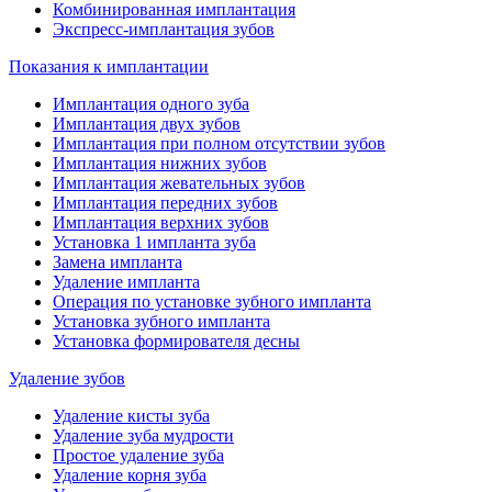
Комбинированная имплантация
Экспресс-имплантация зубов
Показания к имплантации
Имплантация одного зуба
Имплантация двух зубов
Имплантация при полном отсутствии зубов
Имплантация нижних зубов
Имплантация жевательных зубов
Имплантация передних зубов
Имплантация верхних зубов
Установка 1 импланта зуба
Замена импланта
Удаление импланта
Операция по установке зубного импланта
Установка зубного импланта
Установка формирователя десны
Удаление зубов
Удаление кисты зуба
Удаление зуба мудрости
Простое удаление зуба
Удаление корня зуба