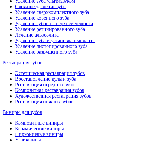
Удаление зуба ультразвуком
Сложное удаление зуба
Удаление сверхкомплектного зуба
Удаление коренного зуба
Удаление зубов на верхней челюсти
Удаление ретинированного зуба
Лечение альвеолита
Удаление зуба и установка импланта
Удаление дистопированного зуба
Удаление разрушенного зуба
Реставрация зубов
Эстетическая реставрация зубов
Восстановление культи зуба
Реставрация передних зубов
Композитная реставрация зубов
Художественная реставрация зубов
Реставрация нижних зубов
Виниры для зубов
Композитные виниры
Керамические виниры
Циркониевые виниры
Ультраниры