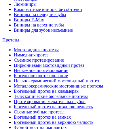
Люминиры
Композитные виниры без обточки
Виниры на передние зубы
Виниры E-Max
Виниры на верхние зубы
Виниры для зубов несъемные
Протезы
Мостовидные протезы
Иммедиат-протез
Съемное протезирование
Циркониевый мостовидный протез
Несъемное протезирование
Бюгельное протезирование
Цельнокерамический мостовидный протез
Металлокерамические мостовидные протезы
Бюгельный протез на кламмерах
Телескопические бюгельные протезы
Протезирование жевательных зубов
Бюгельный протез на нижнюю челюсть
Съемные зубные протезы
Бюгельный протез на замках
Бюгельный протез на верхнюю челюсть
Зубной мост на имплантах