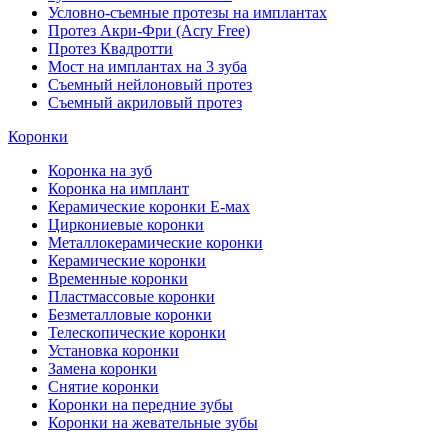
Условно-съемные протезы на имплантах
Протез Акри-Фри (Acry Free)
Протез Квадротти
Мост на имплантах на 3 зуба
Съемный нейлоновый протез
Съемный акриловый протез
Коронки
Коронка на зуб
Коронка на имплант
Керамические коронки Е-мах
Циркониевые коронки
Металлокерамические коронки
Керамические коронки
Временные коронки
Пластмассовые коронки
Безметалловые коронки
Телескопические коронки
Установка коронки
Замена коронки
Снятие коронки
Коронки на передние зубы
Коронки на жевательные зубы