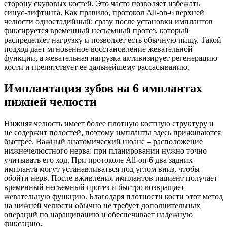
сторону скуловых костей. Это часто позволяет избежать
синус-лифтинга. Как правило, протокол All-on-6 верхней
челюсти одностадийный: сразу после установки имплантов
фиксируется временный несъемный протез, который
распределяет нагрузку и позволяет есть обычную пищу. Такой
подход дает мгновенное восстановление жевательной
функции, а жевательная нагрузка активизирует регенерацию
кости и препятствует ее дальнейшему рассасыванию.
Имплантация зубов на 6 имплантах
нижней челюсти
Нижняя челюсть имеет более плотную костную структуру и
не содержит полостей, поэтому импланты здесь приживаются
быстрее. Важный анатомический нюанс – расположение
нижнечелюстного нерва: при планировании нужно точно
учитывать его ход. При протоколе All-on-6 два задних
импланта могут устанавливаться под углом вниз, чтобы
обойти нерв. После вживления имплантов пациент получает
временный несъемный протез и быстро возвращает
жевательную функцию. Благодаря плотности кости этот метод
на нижней челюсти обычно не требует дополнительных
операций по наращиванию и обеспечивает надежную
фиксацию.