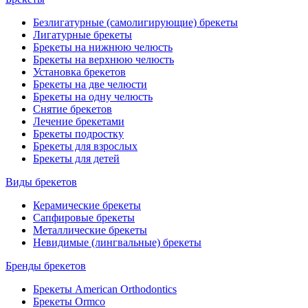
Безлигатурные (самолигирующие) брекеты
Лигатурные брекеты
Брекеты на нижнюю челюсть
Брекеты на верхнюю челюсть
Установка брекетов
Брекеты на две челюсти
Брекеты на одну челюсть
Снятие брекетов
Лечение брекетами
Брекеты подростку
Брекеты для взрослых
Брекеты для детей
Виды брекетов
Керамические брекеты
Сапфировые брекеты
Металлические брекеты
Невидимые (лингвальные) брекеты
Бренды брекетов
Брекеты American Orthodontics
Брекеты Ormco