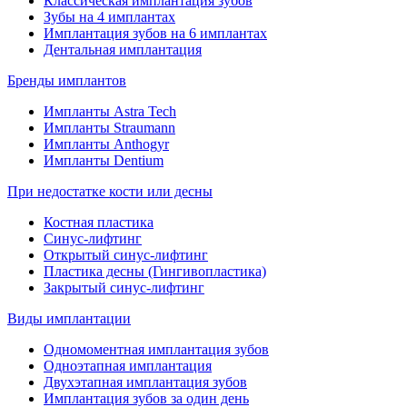
Классическая имплантация зубов
Зубы на 4 имплантах
Имплантация зубов на 6 имплантах
Дентальная имплантация
Бренды имплантов
Импланты Astra Tech
Импланты Straumann
Импланты Anthogyr
Импланты Dentium
При недостатке кости или десны
Костная пластика
Синус-лифтинг
Открытый синус-лифтинг
Пластика десны (Гингивопластика)
Закрытый синус-лифтинг
Виды имплантации
Одномоментная имплантация зубов
Одноэтапная имплантация
Двухэтапная имплантация зубов
Имплантация зубов за один день