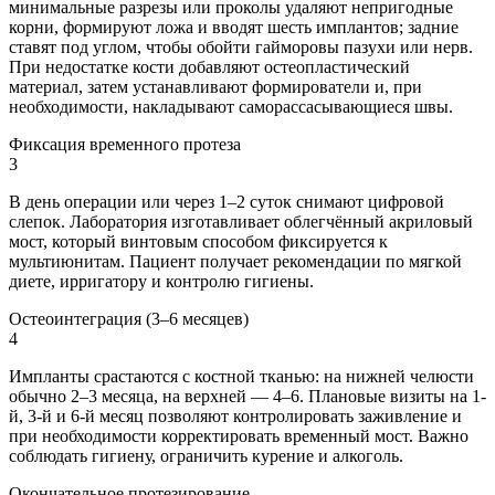
минимальные разрезы или проколы удаляют непригодные
корни, формируют ложа и вводят шесть имплантов; задние
ставят под углом, чтобы обойти гайморовы пазухи или нерв.
При недостатке кости добавляют остеопластический
материал, затем устанавливают формирователи и, при
необходимости, накладывают саморассасывающиеся швы.
Фиксация временного протеза
3
В день операции или через 1–2 суток снимают цифровой
слепок. Лаборатория изготавливает облегчённый акриловый
мост, который винтовым способом фиксируется к
мультиюнитам. Пациент получает рекомендации по мягкой
диете, ирригатору и контролю гигиены.
Остеоинтеграция (3–6 месяцев)
4
Импланты срастаются с костной тканью: на нижней челюсти
обычно 2–3 месяца, на верхней — 4–6. Плановые визиты на 1-
й, 3-й и 6-й месяц позволяют контролировать заживление и
при необходимости корректировать временный мост. Важно
соблюдать гигиену, ограничить курение и алкоголь.
Окончательное протезирование