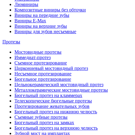
Люминиры
Композитные виниры без обточки
Виниры на передние зубы
Виниры E-Max
Виниры на верхние зубы
Виниры для зубов несъемные
Протезы
Мостовидные протезы
Иммедиат-протез
Съемное протезирование
Циркониевый мостовидный протез
Несъемное протезирование
Бюгельное протезирование
Цельнокерамический мостовидный протез
Металлокерамические мостовидные протезы
Бюгельный протез на кламмерах
Телескопические бюгельные протезы
Протезирование жевательных зубов
Бюгельный протез на нижнюю челюсть
Съемные зубные протезы
Бюгельный протез на замках
Бюгельный протез на верхнюю челюсть
Зубной мост на имплантах