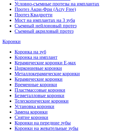
Условно-съемные протезы на имплантах
Протез Акри-Фри (Acry Free)
Протез Квадротти
Мост на имплантах на 3 зуба
Съемный нейлоновый протез
Съемный акриловый протез
Коронки
Коронка на зуб
Коронка на имплант
Керамические коронки Е-мах
Циркониевые коронки
Металлокерамические коронки
Керамические коронки
Временные коронки
Пластмассовые коронки
Безметалловые коронки
Телескопические коронки
Установка коронки
Замена коронки
Снятие коронки
Коронки на передние зубы
Коронки на жевательные зубы