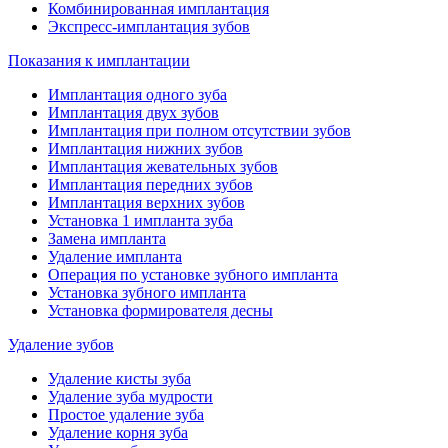
Комбинированная имплантация
Экспресс-имплантация зубов
Показания к имплантации
Имплантация одного зуба
Имплантация двух зубов
Имплантация при полном отсутствии зубов
Имплантация нижних зубов
Имплантация жевательных зубов
Имплантация передних зубов
Имплантация верхних зубов
Установка 1 импланта зуба
Замена импланта
Удаление импланта
Операция по установке зубного импланта
Установка зубного импланта
Установка формирователя десны
Удаление зубов
Удаление кисты зуба
Удаление зуба мудрости
Простое удаление зуба
Удаление корня зуба