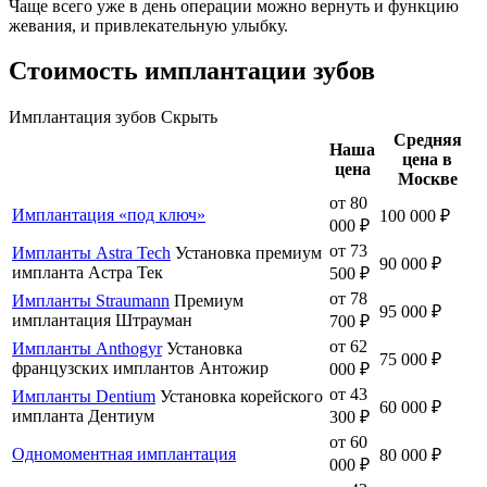
Чаще всего уже в день операции можно вернуть и функцию
жевания, и привлекательную улыбку.
Стоимость имплантации зубов
Имплантация зубов
Скрыть
Средняя
Наша
цена в
цена
Москве
от 80
Имплантация «под ключ»
100 000 ₽
000 ₽
от 73
Импланты Astra Tech
Установка премиум
90 000 ₽
импланта Астра Тек
500 ₽
от 78
Импланты Straumann
Премиум
95 000 ₽
имплантация Штрауман
700 ₽
от 62
Импланты Anthogyr
Установка
75 000 ₽
французских имплантов Антожир
000 ₽
от 43
Импланты Dentium
Установка корейского
60 000 ₽
импланта Дентиум
300 ₽
от 60
Одномоментная имплантация
80 000 ₽
000 ₽