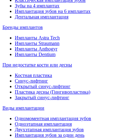
Классическая имплантация зубов
Зубы на 4 имплантах
Имплантация зубов на 6 имплантах
Дентальная имплантация
Бренды имплантов
Импланты Astra Tech
Импланты Straumann
Импланты Anthogyr
Импланты Dentium
При недостатке кости или десны
Костная пластика
Синус-лифтинг
Открытый синус-лифтинг
Пластика десны (Гингивопластика)
Закрытый синус-лифтинг
Виды имплантации
Одномоментная имплантация зубов
Одноэтапная имплантация
Двухэтапная имплантация зубов
Имплантация зубов за один день