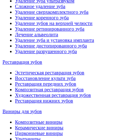
Удаление зуба ультразвуком
Сложное удаление зуба
Удаление сверхкомплектного зуба
Удаление коренного зуба
Удаление зубов на верхней челюсти
Удаление ретинированного зуба
Лечение альвеолита
Удаление зуба и установка импланта
Удаление дистопированного зуба
Удаление разрушенного зуба
Реставрация зубов
Эстетическая реставрация зубов
Восстановление культи зуба
Реставрация передних зубов
Композитная реставрация зубов
Художественная реставрация зубов
Реставрация нижних зубов
Виниры для зубов
Композитные виниры
Керамические виниры
Циркониевые виниры
Ультраниры