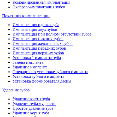
Комбинированная имплантация
Экспресс-имплантация зубов
Показания к имплантации
Имплантация одного зуба
Имплантация двух зубов
Имплантация при полном отсутствии зубов
Имплантация нижних зубов
Имплантация жевательных зубов
Имплантация передних зубов
Имплантация верхних зубов
Установка 1 импланта зуба
Замена импланта
Удаление импланта
Операция по установке зубного импланта
Установка зубного импланта
Установка формирователя десны
Удаление зубов
Удаление кисты зуба
Удаление зуба мудрости
Простое удаление зуба
Удаление корня зуба