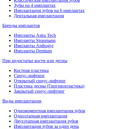
Классическая имплантация зубов
Зубы на 4 имплантах
Имплантация зубов на 6 имплантах
Дентальная имплантация
Бренды имплантов
Импланты Astra Tech
Импланты Straumann
Импланты Anthogyr
Импланты Dentium
При недостатке кости или десны
Костная пластика
Синус-лифтинг
Открытый синус-лифтинг
Пластика десны (Гингивопластика)
Закрытый синус-лифтинг
Виды имплантации
Одномоментная имплантация зубов
Одноэтапная имплантация
Двухэтапная имплантация зубов
Имплантация зубов за один день