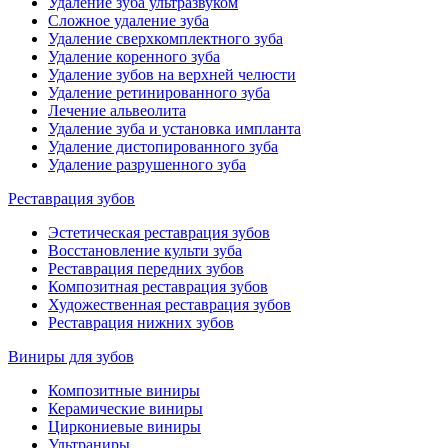
Удаление зуба ультразвуком
Сложное удаление зуба
Удаление сверхкомплектного зуба
Удаление коренного зуба
Удаление зубов на верхней челюсти
Удаление ретинированного зуба
Лечение альвеолита
Удаление зуба и установка импланта
Удаление дистопированного зуба
Удаление разрушенного зуба
Реставрация зубов
Эстетическая реставрация зубов
Восстановление культи зуба
Реставрация передних зубов
Композитная реставрация зубов
Художественная реставрация зубов
Реставрация нижних зубов
Виниры для зубов
Композитные виниры
Керамические виниры
Циркониевые виниры
Ультраниры