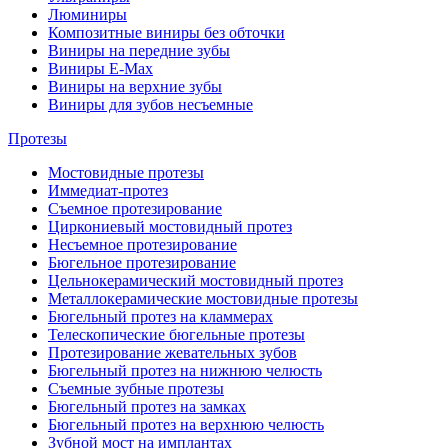
Люминиры
Композитные виниры без обточки
Виниры на передние зубы
Виниры E-Max
Виниры на верхние зубы
Виниры для зубов несъемные
Протезы
Мостовидные протезы
Иммедиат-протез
Съемное протезирование
Циркониевый мостовидный протез
Несъемное протезирование
Бюгельное протезирование
Цельнокерамический мостовидный протез
Металлокерамические мостовидные протезы
Бюгельный протез на кламмерах
Телескопические бюгельные протезы
Протезирование жевательных зубов
Бюгельный протез на нижнюю челюсть
Съемные зубные протезы
Бюгельный протез на замках
Бюгельный протез на верхнюю челюсть
Зубной мост на имплантах