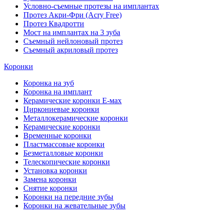
Условно-съемные протезы на имплантах
Протез Акри-Фри (Acry Free)
Протез Квадротти
Мост на имплантах на 3 зуба
Съемный нейлоновый протез
Съемный акриловый протез
Коронки
Коронка на зуб
Коронка на имплант
Керамические коронки Е-мах
Циркониевые коронки
Металлокерамические коронки
Керамические коронки
Временные коронки
Пластмассовые коронки
Безметалловые коронки
Телескопические коронки
Установка коронки
Замена коронки
Снятие коронки
Коронки на передние зубы
Коронки на жевательные зубы