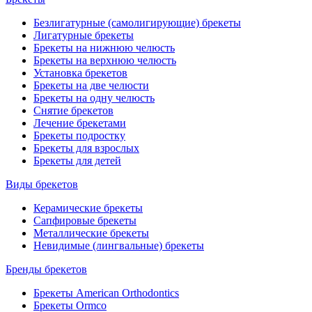
Безлигатурные (самолигирующие) брекеты
Лигатурные брекеты
Брекеты на нижнюю челюсть
Брекеты на верхнюю челюсть
Установка брекетов
Брекеты на две челюсти
Брекеты на одну челюсть
Снятие брекетов
Лечение брекетами
Брекеты подростку
Брекеты для взрослых
Брекеты для детей
Виды брекетов
Керамические брекеты
Сапфировые брекеты
Металлические брекеты
Невидимые (лингвальные) брекеты
Бренды брекетов
Брекеты American Orthodontics
Брекеты Ormco