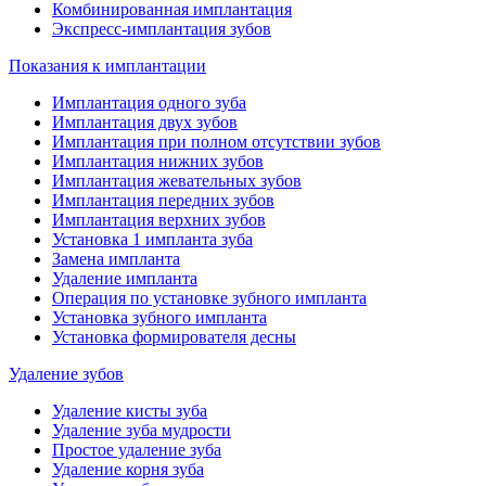
Комбинированная имплантация
Экспресс-имплантация зубов
Показания к имплантации
Имплантация одного зуба
Имплантация двух зубов
Имплантация при полном отсутствии зубов
Имплантация нижних зубов
Имплантация жевательных зубов
Имплантация передних зубов
Имплантация верхних зубов
Установка 1 импланта зуба
Замена импланта
Удаление импланта
Операция по установке зубного импланта
Установка зубного импланта
Установка формирователя десны
Удаление зубов
Удаление кисты зуба
Удаление зуба мудрости
Простое удаление зуба
Удаление корня зуба