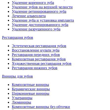
Удаление коренного зуба
Удаление зубов на верхней челюсти
Удаление ретинированного зуба
Лечение альвеолита
Удаление зуба и установка импланта
Удаление дистопированного зуба
Удаление разрушенного зуба
Реставрация зубов
Эстетическая реставрация зубов
Восстановление культи зуба
Реставрация передних зубов
Композитная реставрация зубов
Художественная реставрация зубов
Реставрация нижних зубов
Виниры для зубов
Композитные виниры
Керамические виниры
Циркониевые виниры
Ультраниры
Люминиры
Композитные виниры без обточки