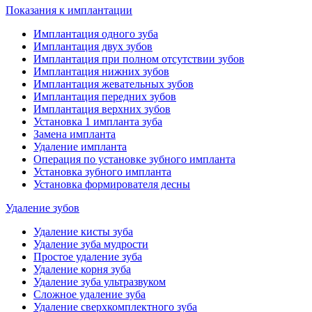
Показания к имплантации
Имплантация одного зуба
Имплантация двух зубов
Имплантация при полном отсутствии зубов
Имплантация нижних зубов
Имплантация жевательных зубов
Имплантация передних зубов
Имплантация верхних зубов
Установка 1 импланта зуба
Замена импланта
Удаление импланта
Операция по установке зубного импланта
Установка зубного импланта
Установка формирователя десны
Удаление зубов
Удаление кисты зуба
Удаление зуба мудрости
Простое удаление зуба
Удаление корня зуба
Удаление зуба ультразвуком
Сложное удаление зуба
Удаление сверхкомплектного зуба