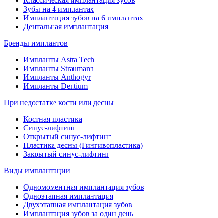
Классическая имплантация зубов
Зубы на 4 имплантах
Имплантация зубов на 6 имплантах
Дентальная имплантация
Бренды имплантов
Импланты Astra Tech
Импланты Straumann
Импланты Anthogyr
Импланты Dentium
При недостатке кости или десны
Костная пластика
Синус-лифтинг
Открытый синус-лифтинг
Пластика десны (Гингивопластика)
Закрытый синус-лифтинг
Виды имплантации
Одномоментная имплантация зубов
Одноэтапная имплантация
Двухэтапная имплантация зубов
Имплантация зубов за один день