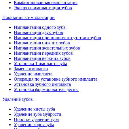
Комбинированная имплантация
Экспресс-имплантация зубов
Показания к имплантации
Имплантация одного зуба
Имплантация двух зубов
Имплантация при полном отсутствии зубов
Имплантация нижних зубов
Имплантация жевательных зубов
Имплантация передних зубов
Имплантация верхних зубов
Установка 1 импланта зуба
Замена импланта
Удаление импланта
Операция по установке зубного импланта
Установка зубного импланта
Установка формирователя десны
Удаление зубов
Удаление кисты зуба
Удаление зуба мудрости
Простое удаление зуба
Удаление корня зуба