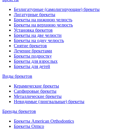
Безлигатурные (самолигирующие) брекеты
Лигатурные брекеты
Брекеты на нижнюю челюсть
Брекеты на верхнюю челюсть
Установка брекетов
Брекеты на две челюсти
Брекеты на одну челюсть
Снятие брекетов
Лечение брекетами
Брекеты подростку
Брекеты для взрослых
Брекеты для детей
Виды брекетов
Керамические брекеты
Сапфировые брекеты
Металлические брекеты
Невидимые (лингвальные) брекеты
Бренды брекетов
Брекеты American Orthodontics
Брекеты Ormco