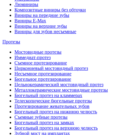
Люминиры
Композитные виниры без обточки
Виниры на передние зубы
Виниры E-Max
Виниры на верхние зубы
Виниры для зубов несъемные
Протезы
Мостовидные протезы
Иммедиат-протез
Съемное протезирование
Циркониевый мостовидный протез
Несъемное протезирование
Бюгельное протезирование
Цельнокерамический мостовидный протез
Металлокерамические мостовидные протезы
Бюгельный протез на кламмерах
Телескопические бюгельные протезы
Протезирование жевательных зубов
Бюгельный протез на нижнюю челюсть
Съемные зубные протезы
Бюгельный протез на замках
Бюгельный протез на верхнюю челюсть
Зубной мост на имплантах