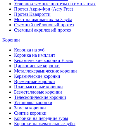
Условно-съемные протезы на имплантах
Протез Акри-Фри (Acry Free)
Протез Квадротти
Мост на имплантах на 3 зуба
Съемный нейлоновый протез
Съемный акриловый протез
Коронки
Коронка на зуб
Коронка на имплант
Керамические коронки Е-мах
Циркониевые коронки
Металлокерамические коронки
Керамические коронки
Временные коронки
Пластмассовые коронки
Безметалловые коронки
Телескопические коронки
Установка коронки
Замена коронки
Снятие коронки
Коронки на передние зубы
Коронки на жевательные зубы