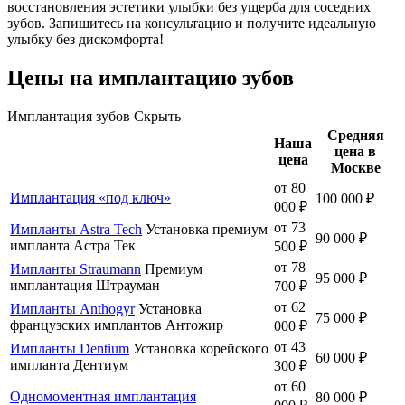
восстановления эстетики улыбки без ущерба для соседних
зубов. Запишитесь на консультацию и получите идеальную
улыбку без дискомфорта!
Цены на имплантацию зубов
Имплантация зубов
Скрыть
Средняя
Наша
цена в
цена
Москве
от 80
Имплантация «под ключ»
100 000 ₽
000 ₽
от 73
Импланты Astra Tech
Установка премиум
90 000 ₽
импланта Астра Тек
500 ₽
от 78
Импланты Straumann
Премиум
95 000 ₽
имплантация Штрауман
700 ₽
от 62
Импланты Anthogyr
Установка
75 000 ₽
французских имплантов Антожир
000 ₽
от 43
Импланты Dentium
Установка корейского
60 000 ₽
импланта Дентиум
300 ₽
от 60
Одномоментная имплантация
80 000 ₽