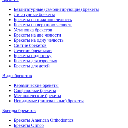
Безлигатурные (самолигирующие) брекеты
Лигатурные брекеты
Брекеты на нижнюю челюсть
Брекеты на верхнюю челюсть
Установка брекетов
Брекеты на две челюсти
Брекеты на одну челюсть
Снятие брекетов
Лечение брекетами
Брекеты подростку
Брекеты для взрослых
Брекеты для детей
Виды брекетов
Керамические брекеты
Сапфировые брекеты
Металлические брекеты
Невидимые (лингвальные) брекеты
Бренды брекетов
Брекеты American Orthodontics
Брекеты Ormco