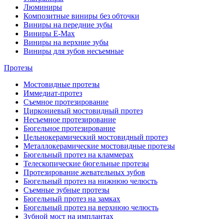
Люминиры
Композитные виниры без обточки
Виниры на передние зубы
Виниры E-Max
Виниры на верхние зубы
Виниры для зубов несъемные
Протезы
Мостовидные протезы
Иммедиат-протез
Съемное протезирование
Циркониевый мостовидный протез
Несъемное протезирование
Бюгельное протезирование
Цельнокерамический мостовидный протез
Металлокерамические мостовидные протезы
Бюгельный протез на кламмерах
Телескопические бюгельные протезы
Протезирование жевательных зубов
Бюгельный протез на нижнюю челюсть
Съемные зубные протезы
Бюгельный протез на замках
Бюгельный протез на верхнюю челюсть
Зубной мост на имплантах