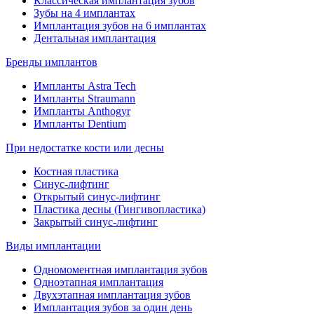
Классическая имплантация зубов
Зубы на 4 имплантах
Имплантация зубов на 6 имплантах
Дентальная имплантация
Бренды имплантов
Импланты Astra Tech
Импланты Straumann
Импланты Anthogyr
Импланты Dentium
При недостатке кости или десны
Костная пластика
Синус-лифтинг
Открытый синус-лифтинг
Пластика десны (Гингивопластика)
Закрытый синус-лифтинг
Виды имплантации
Одномоментная имплантация зубов
Одноэтапная имплантация
Двухэтапная имплантация зубов
Имплантация зубов за один день