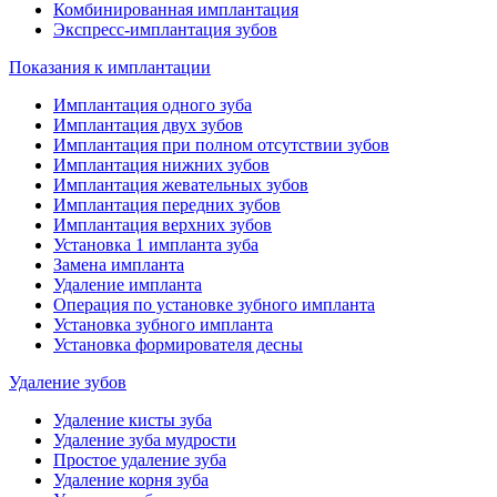
Комбинированная имплантация
Экспресс-имплантация зубов
Показания к имплантации
Имплантация одного зуба
Имплантация двух зубов
Имплантация при полном отсутствии зубов
Имплантация нижних зубов
Имплантация жевательных зубов
Имплантация передних зубов
Имплантация верхних зубов
Установка 1 импланта зуба
Замена импланта
Удаление импланта
Операция по установке зубного импланта
Установка зубного импланта
Установка формирователя десны
Удаление зубов
Удаление кисты зуба
Удаление зуба мудрости
Простое удаление зуба
Удаление корня зуба