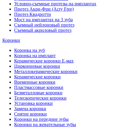
Условно-съемные протезы на имплантах
Протез Акри-Фри (Acry Free)
Протез Квадротти
Мост на имплантах на 3 зуба
Съемный нейлоновый протез
Съемный акриловый протез
Коронки
Коронка на зуб
Коронка на имплант
Керамические коронки Е-мах
Циркониевые коронки
Металлокерамические коронки
Керамические коронки
Временные коронки
Пластмассовые коронки
Безметалловые коронки
Телескопические коронки
Установка коронки
Замена коронки
Снятие коронки
Коронки на передние зубы
Коронки на жевательные зубы