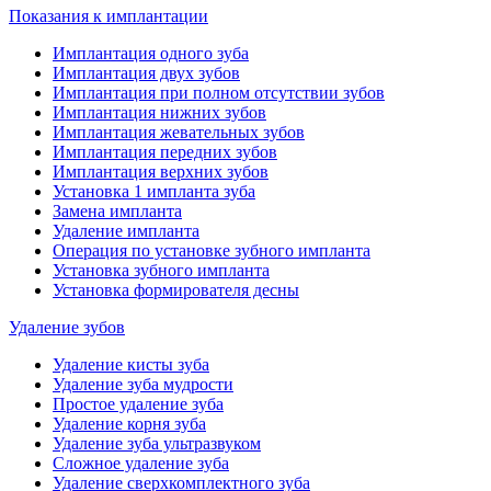
Показания к имплантации
Имплантация одного зуба
Имплантация двух зубов
Имплантация при полном отсутствии зубов
Имплантация нижних зубов
Имплантация жевательных зубов
Имплантация передних зубов
Имплантация верхних зубов
Установка 1 импланта зуба
Замена импланта
Удаление импланта
Операция по установке зубного импланта
Установка зубного импланта
Установка формирователя десны
Удаление зубов
Удаление кисты зуба
Удаление зуба мудрости
Простое удаление зуба
Удаление корня зуба
Удаление зуба ультразвуком
Сложное удаление зуба
Удаление сверхкомплектного зуба