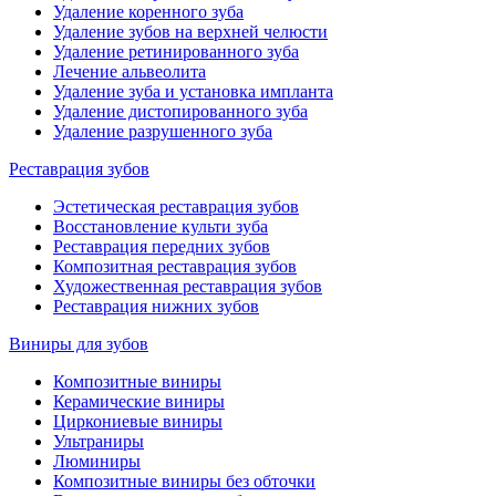
Удаление коренного зуба
Удаление зубов на верхней челюсти
Удаление ретинированного зуба
Лечение альвеолита
Удаление зуба и установка импланта
Удаление дистопированного зуба
Удаление разрушенного зуба
Реставрация зубов
Эстетическая реставрация зубов
Восстановление культи зуба
Реставрация передних зубов
Композитная реставрация зубов
Художественная реставрация зубов
Реставрация нижних зубов
Виниры для зубов
Композитные виниры
Керамические виниры
Циркониевые виниры
Ультраниры
Люминиры
Композитные виниры без обточки