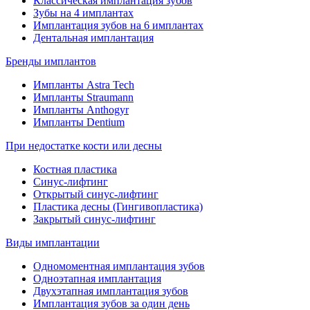
Классическая имплантация зубов
Зубы на 4 имплантах
Имплантация зубов на 6 имплантах
Дентальная имплантация
Бренды имплантов
Импланты Astra Tech
Импланты Straumann
Импланты Anthogyr
Импланты Dentium
При недостатке кости или десны
Костная пластика
Синус-лифтинг
Открытый синус-лифтинг
Пластика десны (Гингивопластика)
Закрытый синус-лифтинг
Виды имплантации
Одномоментная имплантация зубов
Одноэтапная имплантация
Двухэтапная имплантация зубов
Имплантация зубов за один день