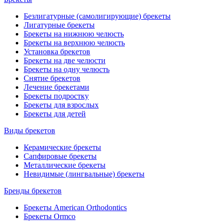
Безлигатурные (самолигирующие) брекеты
Лигатурные брекеты
Брекеты на нижнюю челюсть
Брекеты на верхнюю челюсть
Установка брекетов
Брекеты на две челюсти
Брекеты на одну челюсть
Снятие брекетов
Лечение брекетами
Брекеты подростку
Брекеты для взрослых
Брекеты для детей
Виды брекетов
Керамические брекеты
Сапфировые брекеты
Металлические брекеты
Невидимые (лингвальные) брекеты
Бренды брекетов
Брекеты American Orthodontics
Брекеты Ormco