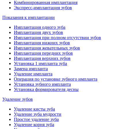
Комбинированная имплантация
Экспресс-имплантация зубов
Показания к имплантации
Имплантация одного зуба
Имплантация двух зубов
Имплантация при полном отсутствии зубов
Имплантация нижних зубов
Имплантация жевательных зубов
Имплантация передних зубов
Имплантация верхних зубов
Установка 1 импланта зуба
Замена импланта
Удаление импланта
Операция по установке зубного импланта
Установка зубного импланта
Установка формирователя десны
Удаление зубов
Удаление кисты зуба
Удаление зуба мудрости
Простое удаление зуба
Удаление корня зуба