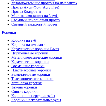
Условно-съемные протезы на имплантах
Протез Акри-Фри (Acry Free)
Протез Квадротти
Мост на имплантах на 3 зуба
Съемный нейлоновый протез
Съемный акриловый протез
Коронки
Коронка на зуб
Коронка на имплант
Керамические коронки Е-мах
Циркониевые коронки
Металлокерамические коронки
Керамические коронки
Временные коронки
Пластмассовые коронки
Безметалловые коронки
Телескопические коронки
Установка коронки
Замена коронки
Снятие коронки
Коронки на передние зубы
Коронки на жевательные зубы