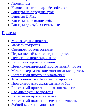
Люминиры
Композитные виниры без обточки
Виниры на передние зубы
Виниры E-Max
Виниры на верхние зубы
Виниры для зубов несъемные
Протезы
Мостовидные протезы
Иммедиат-протез
Съемное протезирование
Циркониевый мостовидный протез
Несъемное протезирование
Бюгельное протезирование
Цельнокерамический мостовидный протез
Металлокерамические мостовидные протезы
Бюгельный протез на кламмерах
Телескопические бюгельные протезы
Протезирование жевательных зубов
Бюгельный протез на нижнюю челюсть
Съемные зубные протезы
Бюгельный протез на замках
Бюгельный протез на верхнюю челюсть
Зубной мост на имплантах