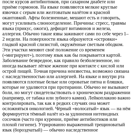
после курсов антибиотиков, при сахарном диабете или
приёме гормонов.
На языке появляются мелкие круглые
язвочки с серым или желтоватым налётом и красной
окантовкой. Афты болезненные, мешают есть и говорить,
могут усиливать слюноотделение. Причины: стресс, травмы
языка (прикус, ожоги), дефицит витаминов и железа,
аллергия. Обычно такие язвы заживают сами по себе через 1–
2 недели.
На поверхности языка образуются «островки»
гладкой красной слизистой, окружённые светлым ободком.
Эти участки меняют своё положение со временем
(«мигрируют»), поэтому язык как бы покрывается картой.
Заболевание безвредное, как правило безболезненное, но
иногда вызывает лёгкое жжение при контакте с кислой или
острой пищей. Точная причина неизвестна, возможно связана
с наследственностью или аллергией.
На языке и внутри рта
появляются плотные белые или сероватые пятна и бляшки,
которые не удаляются при протирании. Обычно не вызывают
боли, но могут свидетельствовать о хроническом раздражении
(например, от табака или зубного камня). Лейкоплакию важно
контролировать, так как в редких случаях она может
осложняться онкологией.
Чёрный «волосатый» язык — на нём
формируется тёмный налёт из-за удлинения нитевидных
сосочков (часто при курении, приёме антибиотиков или
плохой гигиене). Утрированно выраженный трещиноватый
язык (бороздчатый) — обычно наследственное