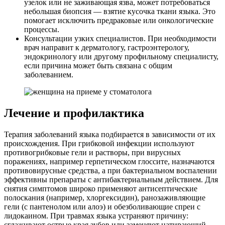
узелок или не заживающая язва, может потребоваться
небольшая биопсия — взятие кусочка ткани языка. Это
помогает исключить предраковые или онкологические
процессы.
Консультации узких специалистов. При необходимости
врач направит к дерматологу, гастроэнтерологу,
эндокринологу или другому профильному специалисту,
если причина может быть связана с общим
заболеванием.
Лечение и профилактика
Терапия заболеваний языка подбирается в зависимости от их
происхождения. При грибковой инфекции используют
противогрибковые гели и растворы, при вирусных
поражениях, например герпетическом глоссите, назначаются
противовирусные средства, а при бактериальном воспалении
эффективны препараты с антибактериальным действием. Для
снятия симптомов широко применяют антисептические
полоскания (например, хлоргексидин), ранозаживляющие
гели (с пантенолом или алоэ) и обезболивающие спреи с
лидокаином. При травмах языка устраняют причину:
сглаживают острые края зубов или заменяют натирающий