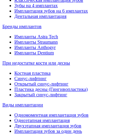
Классическая имплантация зубов
Зубы на 4 имплантах
Имплантация зубов на 6 имплантах
Дентальная имплантация
Бренды имплантов
Импланты Astra Tech
Импланты Straumann
Импланты Anthogyr
Импланты Dentium
При недостатке кости или десны
Костная пластика
Синус-лифтинг
Открытый синус-лифтинг
Пластика десны (Гингивопластика)
Закрытый синус-лифтинг
Виды имплантации
Одномоментная имплантация зубов
Одноэтапная имплантация
Двухэтапная имплантация зубов
Имплантация зубов за один день