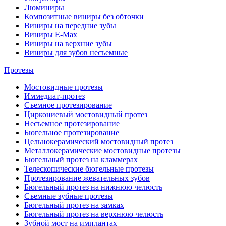
Люминиры
Композитные виниры без обточки
Виниры на передние зубы
Виниры E-Max
Виниры на верхние зубы
Виниры для зубов несъемные
Протезы
Мостовидные протезы
Иммедиат-протез
Съемное протезирование
Циркониевый мостовидный протез
Несъемное протезирование
Бюгельное протезирование
Цельнокерамический мостовидный протез
Металлокерамические мостовидные протезы
Бюгельный протез на кламмерах
Телескопические бюгельные протезы
Протезирование жевательных зубов
Бюгельный протез на нижнюю челюсть
Съемные зубные протезы
Бюгельный протез на замках
Бюгельный протез на верхнюю челюсть
Зубной мост на имплантах