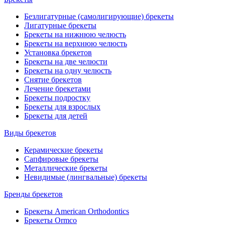
Безлигатурные (самолигирующие) брекеты
Лигатурные брекеты
Брекеты на нижнюю челюсть
Брекеты на верхнюю челюсть
Установка брекетов
Брекеты на две челюсти
Брекеты на одну челюсть
Снятие брекетов
Лечение брекетами
Брекеты подростку
Брекеты для взрослых
Брекеты для детей
Виды брекетов
Керамические брекеты
Сапфировые брекеты
Металлические брекеты
Невидимые (лингвальные) брекеты
Бренды брекетов
Брекеты American Orthodontics
Брекеты Ormco