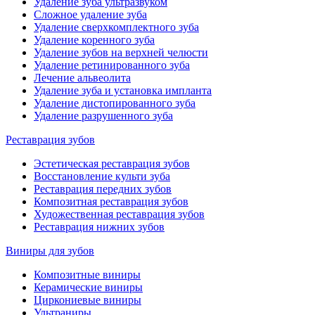
Удаление зуба ультразвуком
Сложное удаление зуба
Удаление сверхкомплектного зуба
Удаление коренного зуба
Удаление зубов на верхней челюсти
Удаление ретинированного зуба
Лечение альвеолита
Удаление зуба и установка импланта
Удаление дистопированного зуба
Удаление разрушенного зуба
Реставрация зубов
Эстетическая реставрация зубов
Восстановление культи зуба
Реставрация передних зубов
Композитная реставрация зубов
Художественная реставрация зубов
Реставрация нижних зубов
Виниры для зубов
Композитные виниры
Керамические виниры
Циркониевые виниры
Ультраниры