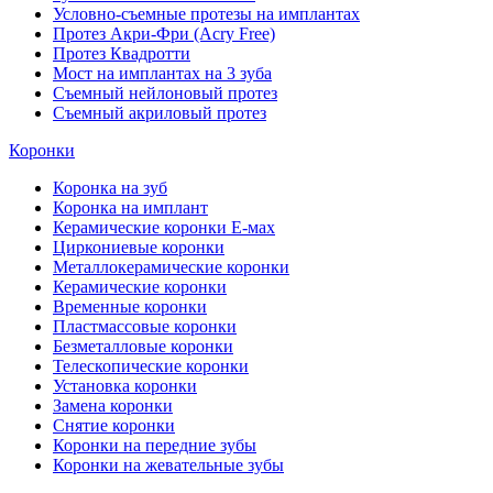
Условно-съемные протезы на имплантах
Протез Акри-Фри (Acry Free)
Протез Квадротти
Мост на имплантах на 3 зуба
Съемный нейлоновый протез
Съемный акриловый протез
Коронки
Коронка на зуб
Коронка на имплант
Керамические коронки Е-мах
Циркониевые коронки
Металлокерамические коронки
Керамические коронки
Временные коронки
Пластмассовые коронки
Безметалловые коронки
Телескопические коронки
Установка коронки
Замена коронки
Снятие коронки
Коронки на передние зубы
Коронки на жевательные зубы