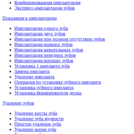
Комбинированная имплантация
Экспресс-имплантация зубов
Показания к имплантации
Имплантация одного зуба
Имплантация двух зубов
Имплантация при полном отсутствии зубов
Имплантация нижних зубов
Имплантация жевательных зубов
Имплантация передних зубов
Имплантация верхних зубов
Установка 1 импланта зуба
Замена импланта
Удаление импланта
Операция по установке зубного импланта
Установка зубного импланта
Установка формирователя десны
Удаление зубов
Удаление кисты зуба
Удаление зуба мудрости
Простое удаление зуба
Удаление корня зуба