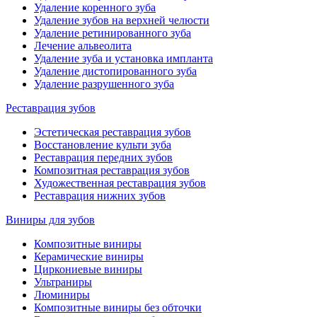
Удаление коренного зуба
Удаление зубов на верхней челюсти
Удаление ретинированного зуба
Лечение альвеолита
Удаление зуба и установка импланта
Удаление дистопированного зуба
Удаление разрушенного зуба
Реставрация зубов
Эстетическая реставрация зубов
Восстановление культи зуба
Реставрация передних зубов
Композитная реставрация зубов
Художественная реставрация зубов
Реставрация нижних зубов
Виниры для зубов
Композитные виниры
Керамические виниры
Циркониевые виниры
Ультраниры
Люминиры
Композитные виниры без обточки