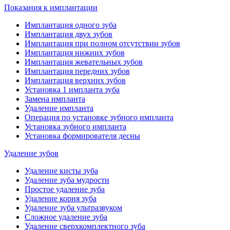
Показания к имплантации
Имплантация одного зуба
Имплантация двух зубов
Имплантация при полном отсутствии зубов
Имплантация нижних зубов
Имплантация жевательных зубов
Имплантация передних зубов
Имплантация верхних зубов
Установка 1 импланта зуба
Замена импланта
Удаление импланта
Операция по установке зубного импланта
Установка зубного импланта
Установка формирователя десны
Удаление зубов
Удаление кисты зуба
Удаление зуба мудрости
Простое удаление зуба
Удаление корня зуба
Удаление зуба ультразвуком
Сложное удаление зуба
Удаление сверхкомплектного зуба