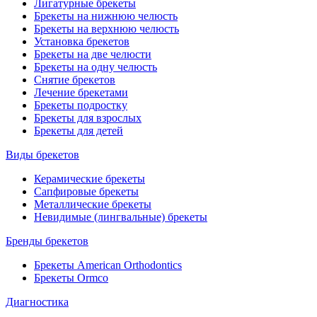
Лигатурные брекеты
Брекеты на нижнюю челюсть
Брекеты на верхнюю челюсть
Установка брекетов
Брекеты на две челюсти
Брекеты на одну челюсть
Снятие брекетов
Лечение брекетами
Брекеты подростку
Брекеты для взрослых
Брекеты для детей
Виды брекетов
Керамические брекеты
Сапфировые брекеты
Металлические брекеты
Невидимые (лингвальные) брекеты
Бренды брекетов
Брекеты American Orthodontics
Брекеты Ormco
Диагностика