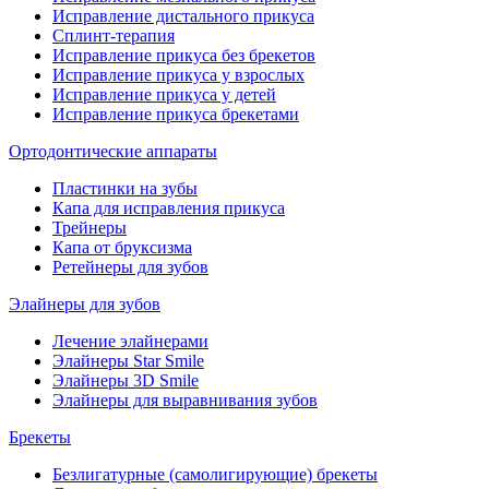
Исправление дистального прикуса
Сплинт-терапия
Исправление прикуса без брекетов
Исправление прикуса у взрослых
Исправление прикуса у детей
Исправление прикуса брекетами
Ортодонтические аппараты
Пластинки на зубы
Капа для исправления прикуса
Трейнеры
Капа от бруксизма
Ретейнеры для зубов
Элайнеры для зубов
Лечение элайнерами
Элайнеры Star Smile
Элайнеры 3D Smile
Элайнеры для выравнивания зубов
Брекеты
Безлигатурные (самолигирующие) брекеты