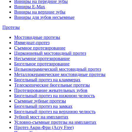
Виниры на передние зубы
Виниры E-Max
Виниры на верхние зубы
Виниры для зубов несъемные
Протезы
Мостовидные протезы
Иммедиат-протез
Съемное протезирование
Циркониевый мостовидный протез
Несъемное протезирование
Бюгельное протезирование
Цельнокерамический мостовидный протез
Металлокерамические мостовидные протезы
Бюгельный протез на кламмерах
Телескопические бюгельные протезы
Протезирование жевательных зубов
Бюгельный протез на нижнюю челюсть
Съемные зубные протезы
Бюгельный протез на замках
Бюгельный протез на верхнюю челюсть
Зубной мост на имплантах
Условно-съемные протезы на имплантах
Протез Акри-Фри (Acry Free)