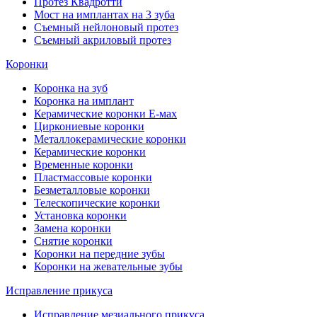
Протез Квадротти
Мост на имплантах на 3 зуба
Съемный нейлоновый протез
Съемный акриловый протез
Коронки
Коронка на зуб
Коронка на имплант
Керамические коронки Е-мах
Циркониевые коронки
Металлокерамические коронки
Керамические коронки
Временные коронки
Пластмассовые коронки
Безметалловые коронки
Телескопические коронки
Установка коронки
Замена коронки
Снятие коронки
Коронки на передние зубы
Коронки на жевательные зубы
Исправление прикуса
Исправление мезиального прикуса