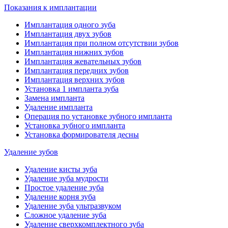
Показания к имплантации
Имплантация одного зуба
Имплантация двух зубов
Имплантация при полном отсутствии зубов
Имплантация нижних зубов
Имплантация жевательных зубов
Имплантация передних зубов
Имплантация верхних зубов
Установка 1 импланта зуба
Замена импланта
Удаление импланта
Операция по установке зубного импланта
Установка зубного импланта
Установка формирователя десны
Удаление зубов
Удаление кисты зуба
Удаление зуба мудрости
Простое удаление зуба
Удаление корня зуба
Удаление зуба ультразвуком
Сложное удаление зуба
Удаление сверхкомплектного зуба