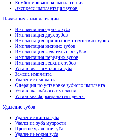
Комбинированная имплантация
Экспресс-имплантация зубов
Показания к имплантации
Имплантация одного зуба
Имплантация двух зубов
Имплантация при полном отсутствии зубов
Имплантация нижних зубов
Имплантация жевательных зубов
Имплантация передних зубов
Имплантация верхних зубов
Установка 1 импланта зуба
Замена импланта
Удаление импланта
Операция по установке зубного импланта
Установка зубного импланта
Установка формирователя десны
Удаление зубов
Удаление кисты зуба
Удаление зуба мудрости
Простое удаление зуба
Удаление корня зуба