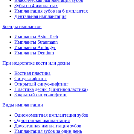
Классическая имплантация зубов
Зубы на 4 имплантах
Имплантация зубов на 6 имплантах
Дентальная имплантация
Бренды имплантов
Импланты Astra Tech
Импланты Straumann
Импланты Anthogyr
Импланты Dentium
При недостатке кости или десны
Костная пластика
Синус-лифтинг
Открытый синус-лифтинг
Пластика десны (Гингивопластика)
Закрытый синус-лифтинг
Виды имплантации
Одномоментная имплантация зубов
Одноэтапная имплантация
Двухэтапная имплантация зубов
Имплантация зубов за один день