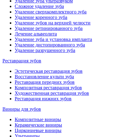
Удаление зуба ультразвуком
Сложное удаление зуба
Удаление сверхкомплектного зуба
Удаление коренного зуба
Удаление зубов на верхней челюсти
Удаление ретинированного зуба
Лечение альвеолита
Удаление зуба и установка импланта
Удаление дистопированного зуба
Удаление разрушенного зуба
Реставрация зубов
Эстетическая реставрация зубов
Восстановление культи зуба
Реставрация передних зубов
Композитная реставрация зубов
Художественная реставрация зубов
Реставрация нижних зубов
Виниры для зубов
Композитные виниры
Керамические виниры
Циркониевые виниры
Ультраниры