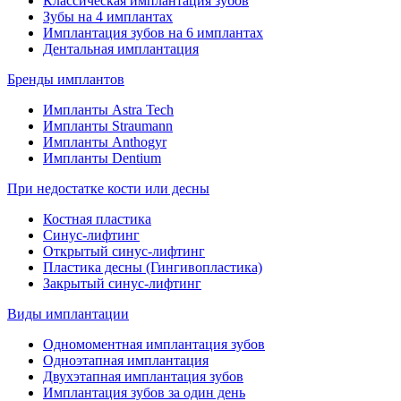
Классическая имплантация зубов
Зубы на 4 имплантах
Имплантация зубов на 6 имплантах
Дентальная имплантация
Бренды имплантов
Импланты Astra Tech
Импланты Straumann
Импланты Anthogyr
Импланты Dentium
При недостатке кости или десны
Костная пластика
Синус-лифтинг
Открытый синус-лифтинг
Пластика десны (Гингивопластика)
Закрытый синус-лифтинг
Виды имплантации
Одномоментная имплантация зубов
Одноэтапная имплантация
Двухэтапная имплантация зубов
Имплантация зубов за один день