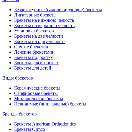
Безлигатурные (самолигирующие) брекеты
Лигатурные брекеты
Брекеты на нижнюю челюсть
Брекеты на верхнюю челюсть
Установка брекетов
Брекеты на две челюсти
Брекеты на одну челюсть
Снятие брекетов
Лечение брекетами
Брекеты подростку
Брекеты для взрослых
Брекеты для детей
Виды брекетов
Керамические брекеты
Сапфировые брекеты
Металлические брекеты
Невидимые (лингвальные) брекеты
Бренды брекетов
Брекеты American Orthodontics
Брекеты Ormco