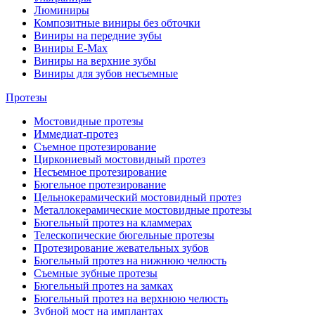
Люминиры
Композитные виниры без обточки
Виниры на передние зубы
Виниры E-Max
Виниры на верхние зубы
Виниры для зубов несъемные
Протезы
Мостовидные протезы
Иммедиат-протез
Съемное протезирование
Циркониевый мостовидный протез
Несъемное протезирование
Бюгельное протезирование
Цельнокерамический мостовидный протез
Металлокерамические мостовидные протезы
Бюгельный протез на кламмерах
Телескопические бюгельные протезы
Протезирование жевательных зубов
Бюгельный протез на нижнюю челюсть
Съемные зубные протезы
Бюгельный протез на замках
Бюгельный протез на верхнюю челюсть
Зубной мост на имплантах