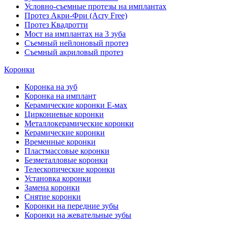
Условно-съемные протезы на имплантах
Протез Акри-Фри (Acry Free)
Протез Квадротти
Мост на имплантах на 3 зуба
Съемный нейлоновый протез
Съемный акриловый протез
Коронки
Коронка на зуб
Коронка на имплант
Керамические коронки Е-мах
Циркониевые коронки
Металлокерамические коронки
Керамические коронки
Временные коронки
Пластмассовые коронки
Безметалловые коронки
Телескопические коронки
Установка коронки
Замена коронки
Снятие коронки
Коронки на передние зубы
Коронки на жевательные зубы