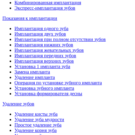
Комбинированная имплантация
Экспресс-имплантация зубов
Показания к имплантации
Имплантация одного зуба
Имплантация двух зубов
Имплантация при полном отсутствии зубов
Имплантация нижних зубов
Имплантация жевательных зубов
Имплантация передних зубов
Имплантация верхних зубов
Установка 1 импланта зуба
Замена импланта
Удаление импланта
Операция по установке зубного импланта
Установка зубного импланта
Установка формирователя десны
Удаление зубов
Удаление кисты зуба
Удаление зуба мудрости
Простое удаление зуба
Удаление корня зуба