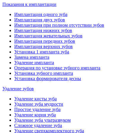
Показания к имплантации
Имплантация одного зуба
Имплантация двух зубов
Имплантация при полном отсутствии зубов
Имплантация нижних зубов
Имплантация жевательных зубов
Имплантация передних зубов
Имплантация верхних зубов
Установка 1 импланта зуба
Замена импланта
Удаление импланта
Операция по установке зубного импланта
Установка зубного импланта
Установка формирователя десны
Удаление зубов
Удаление кисты зуба
Удаление зуба мудрости
Простое удаление зуба
Удаление корня зуба
Удаление зуба ультразвуком
Сложное удаление зуба
Удаление сверхкомплектного зуба