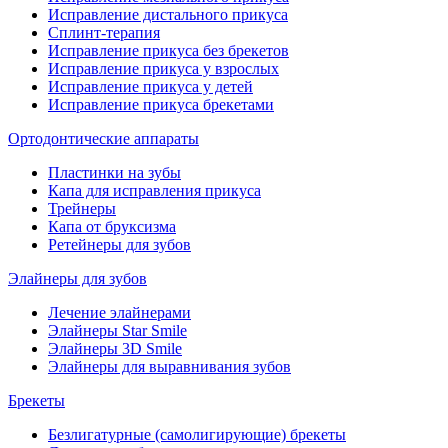
Исправление дистального прикуса
Сплинт-терапия
Исправление прикуса без брекетов
Исправление прикуса у взрослых
Исправление прикуса у детей
Исправление прикуса брекетами
Ортодонтические аппараты
Пластинки на зубы
Капа для исправления прикуса
Трейнеры
Капа от бруксизма
Ретейнеры для зубов
Элайнеры для зубов
Лечение элайнерами
Элайнеры Star Smile
Элайнеры 3D Smile
Элайнеры для выравнивания зубов
Брекеты
Безлигатурные (самолигирующие) брекеты