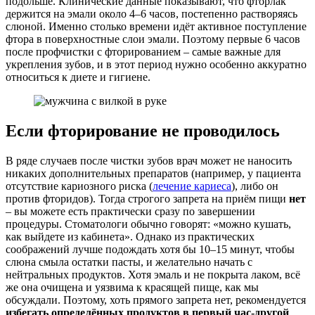
подольше. Клинические данные показывают, что фторлак
держится на эмали около 4–6 часов, постепенно растворяясь
слюной. Именно столько времени идёт активное поступление
фтора в поверхностные слои эмали. Поэтому первые 6 часов
после профчистки с фторированием – самые важные для
укрепления зубов, и в этот период нужно особенно аккуратно
относиться к диете и гигиене.
Если фторирование не проводилось
В ряде случаев после чистки зубов врач может не наносить
никаких дополнительных препаратов (например, у пациента
отсутствие кариозного риска (
лечение кариеса
), либо он
против фторидов). Тогда строгого запрета на приём пищи
нет
– вы можете есть практически сразу по завершении
процедуры. Стоматологи обычно говорят: «можно кушать,
как выйдете из кабинета». Однако из практических
соображений лучше подождать хотя бы 10–15 минут, чтобы
слюна смыла остатки пасты, и желательно начать с
нейтральных продуктов. Хотя эмаль и не покрыта лаком, всё
же она очищена и уязвима к красящей пище, как мы
обсуждали. Поэтому, хоть прямого запрета нет, рекомендуется
избегать определённых продуктов в первый час-другой