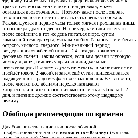
трубочку. Во-вторых, глубокая пародонтологическая чистка
травмирует воспалённые ткани под дёснами, может
оставаться кровоточивость. Поэтому даже после возврата
чувствительности стоит начинать есть очень осторожно.
Рекомендуется в первые часы только мягкая прохладная пища,
чтобы не раздражать дёсны. Например, клиники советуют
после скейлинга в тот же день питаться пюре, супом
комнатной температуры, мягким хлебом, бананом – и избегать
острого, кислого, твердого. Минимальный период
воздержания от жёсткой пищи – 24 часа для заживления
десневых тканей. Таким образом, если вам делали глубокую
чистку, лучше уточнить у врача индивидуальные
рекомендации. В общем случае: не жевать, пока онемение не
пройдёт (около 2 часов), и затем ещё сутки придерживаться
щадящей диеты ради комфортного заживления. В частности,
после чистки под дёснами нередко назначают
хлоргексидиновые полоскания вместо чистки зубов на 1–2
дня, и питание должно соответствовать этому щадящему
режиму.
Обобщая рекомендации по времени
Для большинства пациентов после обычной
профессиональной чистки
нельзя есть ~30 минут
(если был
нанесён фторид). Это время позволяет максимально