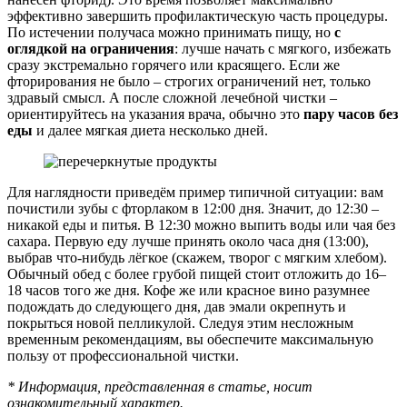
эффективно завершить профилактическую часть процедуры.
По истечении получаса можно принимать пищу, но
с
оглядкой на ограничения
: лучше начать с мягкого, избежать
сразу экстремально горячего или красящего. Если же
фторирования не было – строгих ограничений нет, только
здравый смысл. А после сложной лечебной чистки –
ориентируйтесь на указания врача, обычно это
пару часов без
еды
и далее мягкая диета несколько дней.
Для наглядности приведём пример типичной ситуации: вам
почистили зубы с фторлаком в 12:00 дня. Значит, до 12:30 –
никакой еды и питья. В 12:30 можно выпить воды или чая без
сахара. Первую еду лучше принять около часа дня (13:00),
выбрав что-нибудь лёгкое (скажем, творог с мягким хлебом).
Обычный обед с более грубой пищей стоит отложить до 16–
18 часов того же дня. Кофе же или красное вино разумнее
подождать до следующего дня, дав эмали окрепнуть и
покрыться новой пелликулой. Следуя этим несложным
временным рекомендациям, вы обеспечите максимальную
пользу от профессиональной чистки.
* Информация, представленная в статье, носит
ознакомительный характер.