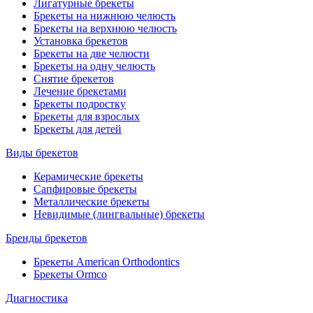
Лигатурные брекеты
Брекеты на нижнюю челюсть
Брекеты на верхнюю челюсть
Установка брекетов
Брекеты на две челюсти
Брекеты на одну челюсть
Снятие брекетов
Лечение брекетами
Брекеты подростку
Брекеты для взрослых
Брекеты для детей
Виды брекетов
Керамические брекеты
Сапфировые брекеты
Металлические брекеты
Невидимые (лингвальные) брекеты
Бренды брекетов
Брекеты American Orthodontics
Брекеты Ormco
Диагностика