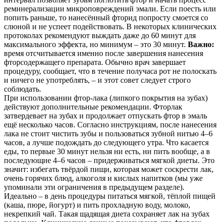
реминерализации микроповреждений эмали. Если поесть или
попить раньше, то нанесённый фторид попросту смоется со
слюной и не успеет подействовать. В некоторых клинических
протоколах рекомендуют выждать даже до 60 минут для
максимального эффекта, но минимум – это 30 минут.
Важно:
время отсчитывается именно после завершения нанесения
фторсодержащего препарата. Обычно врач завершает
процедуру, сообщает, что в течение получаса рот не полоскать
и ничего не употреблять, – и этот совет следует строго
соблюдать.
При использовании фтор-лака (липкого покрытия на зубах)
действуют дополнительные рекомендации. Фторлак
затвердевает на зубах и продолжает отпускать фтор в эмаль
ещё несколько часов. Согласно инструкциям, после нанесения
лака не стоит чистить зубы и пользоваться зубной нитью 4–6
часов, а лучше подождать до следующего утра. Что касается
еды, то первые 30 минут нельзя ни есть, ни пить вообще, а в
последующие 4–6 часов – придерживаться мягкой диеты. Это
значит: избегать твёрдой пищи, которая может соскрести лак,
очень горячих блюд, алкоголя и кислых напитков (мы уже
упоминали эти ограничения в предыдущем разделе).
Идеально – в день процедуры питаться мягкой, тёплой пищей
(каша, пюре, йогурт) и пить прохладную воду, молоко,
некрепкий чай. Такая щадящая диета сохраняет лак на зубах