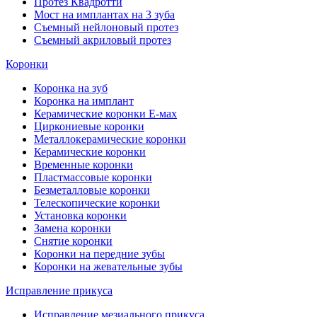
Протез Квадротти
Мост на имплантах на 3 зуба
Съемный нейлоновый протез
Съемный акриловый протез
Коронки
Коронка на зуб
Коронка на имплант
Керамические коронки Е-мах
Циркониевые коронки
Металлокерамические коронки
Керамические коронки
Временные коронки
Пластмассовые коронки
Безметалловые коронки
Телескопические коронки
Установка коронки
Замена коронки
Снятие коронки
Коронки на передние зубы
Коронки на жевательные зубы
Исправление прикуса
Исправление мезиального прикуса