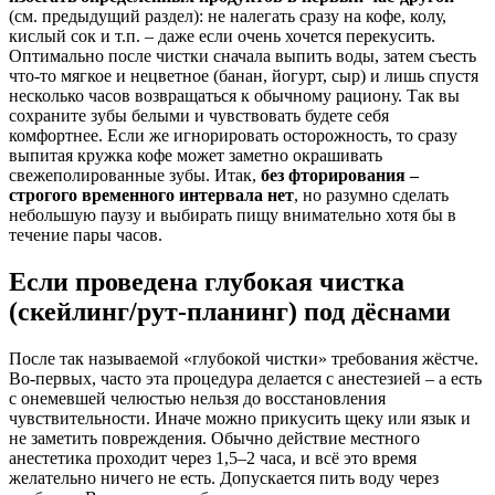
(см. предыдущий раздел): не налегать сразу на кофе, колу,
кислый сок и т.п. – даже если очень хочется перекусить.
Оптимально после чистки сначала выпить воды, затем съесть
что-то мягкое и нецветное (банан, йогурт, сыр) и лишь спустя
несколько часов возвращаться к обычному рациону. Так вы
сохраните зубы белыми и чувствовать будете себя
комфортнее. Если же игнорировать осторожность, то сразу
выпитая кружка кофе может заметно окрашивать
свежеполированные зубы. Итак,
без фторирования –
строгого временного интервала нет
, но разумно сделать
небольшую паузу и выбирать пищу внимательно хотя бы в
течение пары часов.
Если проведена глубокая чистка
(скейлинг/рут-планинг) под дёснами
После так называемой «глубокой чистки» требования жёстче.
Во-первых, часто эта процедура делается с анестезией – а есть
с онемевшей челюстью нельзя до восстановления
чувствительности. Иначе можно прикусить щеку или язык и
не заметить повреждения. Обычно действие местного
анестетика проходит через 1,5–2 часа, и всё это время
желательно ничего не есть. Допускается пить воду через