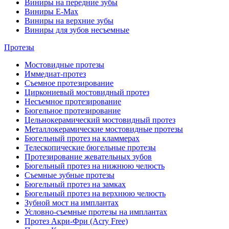
Виниры на передние зубы
Виниры E-Max
Виниры на верхние зубы
Виниры для зубов несъемные
Протезы
Мостовидные протезы
Иммедиат-протез
Съемное протезирование
Циркониевый мостовидный протез
Несъемное протезирование
Бюгельное протезирование
Цельнокерамический мостовидный протез
Металлокерамические мостовидные протезы
Бюгельный протез на кламмерах
Телескопические бюгельные протезы
Протезирование жевательных зубов
Бюгельный протез на нижнюю челюсть
Съемные зубные протезы
Бюгельный протез на замках
Бюгельный протез на верхнюю челюсть
Зубной мост на имплантах
Условно-съемные протезы на имплантах
Протез Акри-Фри (Acry Free)