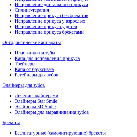
Исправление дистального прикуса
Сплинт-терапия
Исправление прикуса без брекетов
Исправление прикуса у взрослых
Исправление прикуса у детей
Исправление прикуса брекетами
Ортодонтические аппараты
Пластинки на зубы
Капа для исправления прикуса
Трейнеры
Капа от бруксизма
Ретейнеры для зубов
Элайнеры для зубов
Лечение элайнерами
Элайнеры Star Smile
Элайнеры 3D Smile
Элайнеры для выравнивания зубов
Брекеты
Безлигатурные (самолигирующие) брекеты