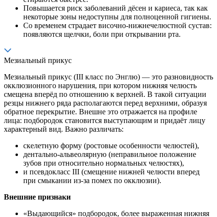
Повышается риск заболеваний дёсен и кариеса, так как
некоторые зоны недоступны для полноценной гигиены.
Со временем страдает височно-нижнечелюстной сустав:
появляются щелчки, боли при открывании рта.
Мезиальный прикус
Мезиальный прикус (III класс по Энглю) — это разновидность
окклюзионного нарушения, при котором нижняя челюсть
смещена вперёд по отношению к верхней. В такой ситуации
резцы нижнего ряда располагаются перед верхними, образуя
обратное перекрытие. Внешне это отражается на профиле
лица: подбородок становится выступающим и придаёт лицу
характерный вид. Важно различать:
скелетную форму (ростовые особенности челюстей),
дентально-альвеолярную (неправильное положение
зубов при относительно нормальных челюстях),
и псевдокласс III (смещение нижней челюсти вперед
при смыкании из-за помех по окклюзии).
Внешние признаки
«Выдающийся» подбородок, более выраженная нижняя