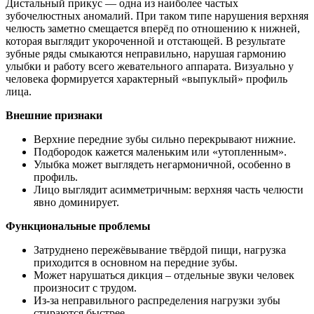
Дистальный прикус — одна из наиболее частых
зубочелюстных аномалий. При таком типе нарушения верхняя
челюсть заметно смещается вперёд по отношению к нижней,
которая выглядит укороченной и отстающей. В результате
зубные ряды смыкаются неправильно, нарушая гармонию
улыбки и работу всего жевательного аппарата. Визуально у
человека формируется характерный «выпуклый» профиль
лица.
Внешние признаки
Верхние передние зубы сильно перекрывают нижние.
Подбородок кажется маленьким или «утопленным».
Улыбка может выглядеть негармоничной, особенно в
профиль.
Лицо выглядит асимметричным: верхняя часть челюсти
явно доминирует.
Функциональные проблемы
Затруднено пережёвывание твёрдой пищи, нагрузка
приходится в основном на передние зубы.
Может нарушаться дикция – отдельные звуки человек
произносит с трудом.
Из-за неправильного распределения нагрузки зубы
стираются быстрее.