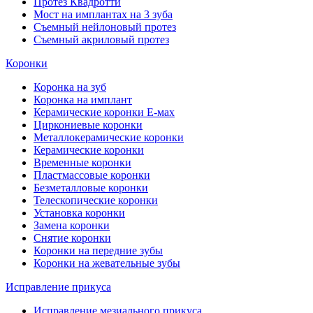
Протез Квадротти
Мост на имплантах на 3 зуба
Съемный нейлоновый протез
Съемный акриловый протез
Коронки
Коронка на зуб
Коронка на имплант
Керамические коронки Е-мах
Циркониевые коронки
Металлокерамические коронки
Керамические коронки
Временные коронки
Пластмассовые коронки
Безметалловые коронки
Телескопические коронки
Установка коронки
Замена коронки
Снятие коронки
Коронки на передние зубы
Коронки на жевательные зубы
Исправление прикуса
Исправление мезиального прикуса