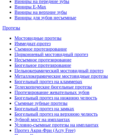
Виниры на передние зубы
Виниры E-Max
Виниры на верхние зубы
Виниры для зубов несъемные
Протезы
Мостовидные протезы
Иммедиат-протез
Съемное протезирование
Циркониевый мостовидный протез
Несъемное протезирование
Бюгельное протезирование
Цельнокерамический мостовидный протез
Металлокерамические мостовидные протезы
Бюгельный протез на кламмерах
Телескопические бюгельные протезы
Протезирование жевательных зубов
Бюгельный протез на нижнюю челюсть
Съемные зубные протезы
Бюгельный протез на замках
Бюгельный протез на верхнюю челюсть
Зубной мост на имплантах
Условно-съемные протезы на имплантах
Протез Акри-Фри (Acry Free)