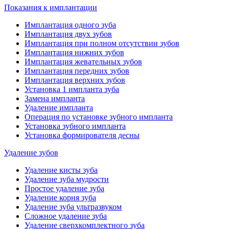
Показания к имплантации
Имплантация одного зуба
Имплантация двух зубов
Имплантация при полном отсутствии зубов
Имплантация нижних зубов
Имплантация жевательных зубов
Имплантация передних зубов
Имплантация верхних зубов
Установка 1 импланта зуба
Замена импланта
Удаление импланта
Операция по установке зубного импланта
Установка зубного импланта
Установка формирователя десны
Удаление зубов
Удаление кисты зуба
Удаление зуба мудрости
Простое удаление зуба
Удаление корня зуба
Удаление зуба ультразвуком
Сложное удаление зуба
Удаление сверхкомплектного зуба