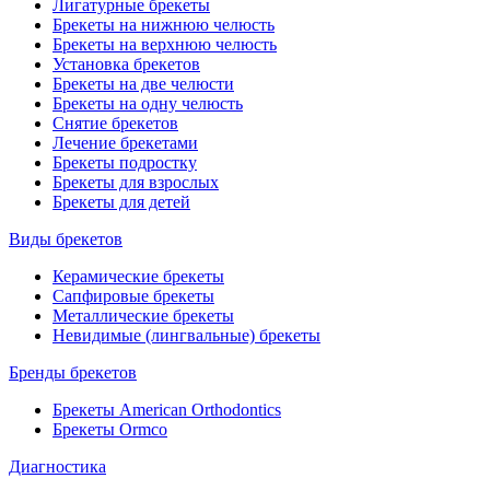
Лигатурные брекеты
Брекеты на нижнюю челюсть
Брекеты на верхнюю челюсть
Установка брекетов
Брекеты на две челюсти
Брекеты на одну челюсть
Снятие брекетов
Лечение брекетами
Брекеты подростку
Брекеты для взрослых
Брекеты для детей
Виды брекетов
Керамические брекеты
Сапфировые брекеты
Металлические брекеты
Невидимые (лингвальные) брекеты
Бренды брекетов
Брекеты American Orthodontics
Брекеты Ormco
Диагностика