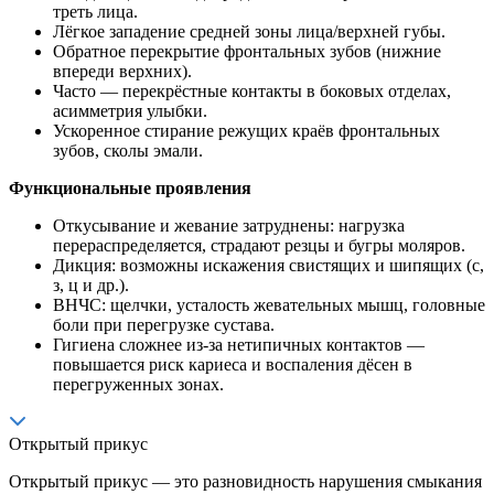
треть лица.
Лёгкое западение средней зоны лица/верхней губы.
Обратное перекрытие фронтальных зубов (нижние
впереди верхних).
Часто — перекрёстные контакты в боковых отделах,
асимметрия улыбки.
Ускоренное стирание режущих краёв фронтальных
зубов, сколы эмали.
Функциональные проявления
Откусывание и жевание затруднены: нагрузка
перераспределяется, страдают резцы и бугры моляров.
Дикция: возможны искажения свистящих и шипящих (с,
з, ц и др.).
ВНЧС: щелчки, усталость жевательных мышц, головные
боли при перегрузке сустава.
Гигиена сложнее из-за нетипичных контактов —
повышается риск кариеса и воспаления дёсен в
перегруженных зонах.
Открытый прикус
Открытый прикус — это разновидность нарушения смыкания